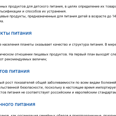
ных продуктов для детского питания, в целях определение их товар
льсификации и способов их устранения.
евые продукты, предназначенные для питания детей в возрасте до 
ма.
кты питания
е населения планеты оказывает качество и структура питания. В мир
ическом отношении пищевых продуктов. На первый план выходят сл
 от рекомендуемых величин;
тов питания
й рост показателей общей заболеваемости по всем видам болезней у 
ольственной безопасности, поскольку в настоящее время импортируе
ов питания не соответствует российским и европейским стандартам
нного питания
нов, как организация семейных обедов в предпраздничные, праздни