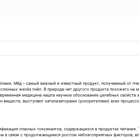
чёлами. Мёд – самый важный и известный продукт, получаемый от п
 слюнных желёз пчёл. В природе нет другого продукта похожего на м
временная медицина нашла научное обоснование целебных свойств эт
 веществ, выступают катализаторами (ускорителями) всех процессо
ификация опасных токсикантов, содержащихся в продуктах питания. 
ьна в связи с продолжающимся ростом неблагоприятных факторов, вл