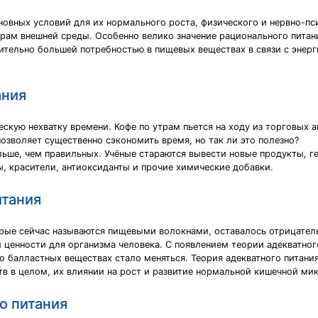
новных условий для их нормального роста, физического и нервно-пс
ам внешней среды. Особенно велико значение рационального питания
тельно большей потребностью в пищевых веществах в связи с энер
ания
кую нехватку времени. Кофе по утрам пьется на ходу из торговых ав
позволяет существенно сэкономить время, но так ли это полезно?
ьше, чем правильных. Учёные стараются вывести новые продукты, ге
ты, красители, антиоксиданты и прочие химические добавки.
итания
рые сейчас называются пищевыми волокнами, оставалось отрицатель
 ценности для организма человека. С появлением теории адекватно
е о балластных веществах стало меняться. Теория адекватного питан
тв в целом, их влиянии на рост и развитие нормальной кишечной м
о питания