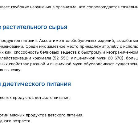
вает глубокие нарушения в организме, что сопровождается тяжёлыми
з растительного сырья
 продуктов питания. Ассортимент хлебобулочных изделий, вырабаты
аименований. Среди них заметное место принадлежит хлебу с испол
их как: способность белковых веществ к быстрому и неограниченном
а клейстеризации крахмала (52-55С, у пшеничной муки 60-67С), боль
рных свойствах ржаной и пшеничной муки обусловливают существенн
ая выпечку.
и диетического питания
ясных продуктов детского питания.
огии мясных продуктов детского питания.
дного возраста.