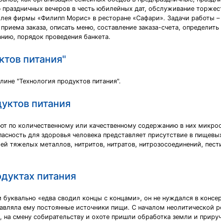
 праздничных вечеров в честь юбилейных дат, обслуживание торжеств
лея фирмы «Филипп Морис» в ресторане «Сафари». Задачи работы – 
приема заказа, описать меню, составление заказа-счета, определить
нию, порядок проведения банкета.
ктов питания"
лине "Технология продуктов питания".
уктов питания
ют по количественному или качественному содержанию в них микроо
асность для здоровья человека представляет присутствие в пищевы
ей тяжелых металлов, нитритов, нитратов, нитрозосоединений, пест
дуктах питания
 буквально «едва сводил концы с концами», он не нуждался в консе
тавляла ему постоянные источники пищи. С началом неолитической ре
, на смену собирательству и охоте пришли обработка земли и приру