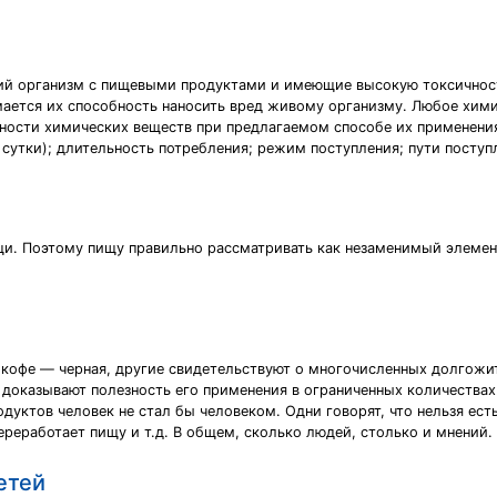
ий организм с пищевыми продуктами и имеющие высокую токсичност
мается их способность наносить вред живому организму. Любое хим
дности химических веществ при предлагаемом способе их применени
 сутки); длительность потребления; режим поступления; пути поступ
и. Поэтому пищу правильно рассматривать как незаменимый элемен
а кофе — черная, другие свидетельствуют о многочисленных долгожи
доказывают полезность его применения в ограниченных количествах.
дуктов человек не стал бы человеком. Одни говорят, что нельзя есть
переработает пищу и т.д. В общем, сколько людей, столько и мнений.
етей