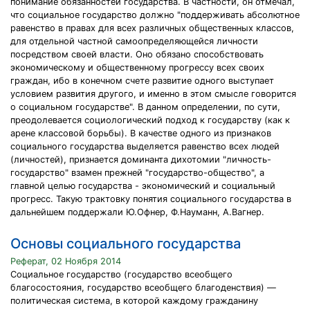
понимание обязанностей государства. В частности, он отмечал,
что социальное государство должно "поддерживать абсолютное
равенство в правах для всех различных общественных классов,
для отдельной частной самоопределяющейся личности
посредством своей власти. Оно обязано способствовать
экономическому и общественному прогрессу всех своих
граждан, ибо в конечном счете развитие одного выступает
условием развития другого, и именно в этом смысле говорится
о социальном государстве". В данном определении, по сути,
преодолевается социологический подход к государству (как к
арене классовой борьбы). В качестве одного из признаков
социального государства выделяется равенство всех людей
(личностей), признается доминанта дихотомии "личность-
государство" взамен прежней "государство-общество", а
главной целью государства - экономический и социальный
прогресс. Такую трактовку понятия социального государства в
дальнейшем поддержали Ю.Офнер, Ф.Науманн, А.Вагнер.
Основы социального государства
Реферат, 02 Ноября 2014
Социальное государство (государство всеобщего
благосостояния, государство всеобщего благоденствия) —
политическая система, в которой каждому гражданину