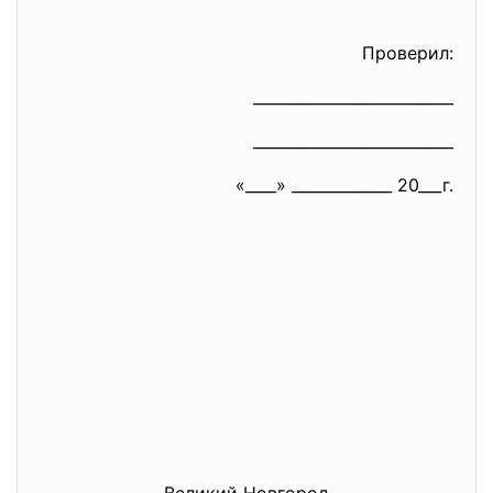
Проверил:
__________________________
__________________________
«____» _____________ 20___г.