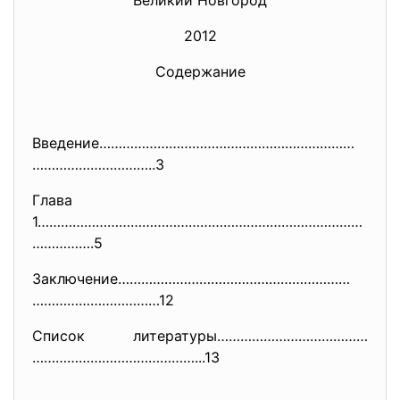
Великий Новгород
2012
Содержание
Введение…………………………………………………………
…………………………..3
Глава
1…………………………………………………………………………
…
………….5
Заключение……………………………………………………
……………………………12
Список литературы…………………………………
……………………………………...13