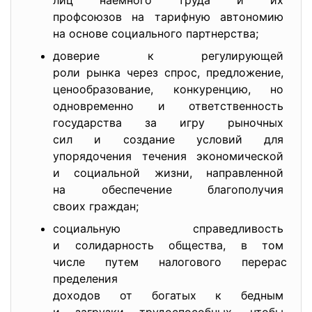
лиц наемного труда и их
профсоюзов на тарифную автоном
ию
на основе социального партнерс
тва;
доверие к регулирующей
роли рынка через спрос, предло
жение,
ценообразование, конкуренцию,
но
одновременно и ответственность
государства за игру рыночных
сил и создание условий для
упорядочения течения экономиче
ской
и социальной жизни, направленн
ой
на обеспечение благополучия
своих граждан;
социальную справедливость
и солидарность общества, в том
числе путем налогового перерас
пределения
доходов от богатых к бедным