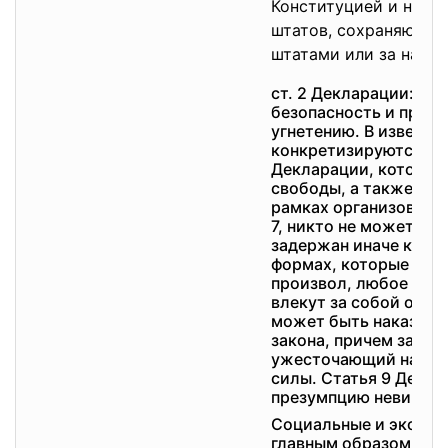
Конституцией и не з
штатов, сохраняются,
штатами или за наро
ст. 2 Декларации: св
безопасность и право
угнетению. В известн
конкретизируются п
Декларации, которая
свободы, а также усл
рамках организованно
7, никто не может бы
задержан иначе как н
формах, которые им 
произвол, любое нару
влекут за собой отве
может быть наказан и
закона, причем закон
ужесточающий наказа
силы. Статья 9 Декл
презумпцию невинов
Социальные и эконом
главным образом, в 