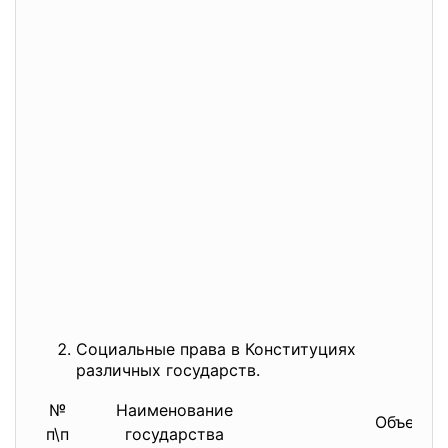
Социальные права в Конституциях
различных государств.
№
Наименование
Объем с
п\п
государства