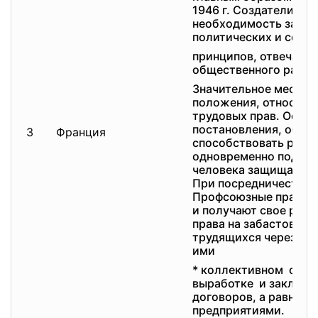
1946 г. Создатели эт
необходимость закре
политических и соци
принципов, отвечающ
общественного разви
Значительное место 
положения, относящи
трудовых прав. Особ
постановления, обяз
3
Франция
способствовать реал
одновременно подтв
человека защищать св
При посредничестве 
Профсоюзные права не
и получают свое разв
права на забастовку, 
трудящихся через по
ими
* коллективном опре
выработке и заключ
договоров, а равно в
предприятиями.