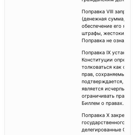
Поправка VIII запрещ
(денежная сумма, вн
обеспечение его явки
штрафы, жестокие и 
Поправка не означает
Поправка IX устанавл
Конституции определ
толковаться как отри
прав, сохраняемых з
подтверждается, что 
является исчерпываю
ограничивать права г
Биллем о правах.
Поправка X закрепляе
государственного уст
делегированные Сое