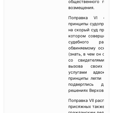
общественного поль
возмещения.
Поправка VI сод
принципы судопроизв
на скорый суд присяж
котором совершено 
судебного разбир
обвиняемому основн
(знать, в чем он обв
со свидетелями о
вызова своих сви
услугами адвоката
принципы легли в ос
подверглись дета
решениях Верховного
Поправка VII распрос
присяжных также на 
гражданским делам.