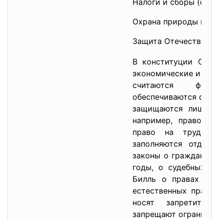
Налоги и сборы (ст. 5
Охрана природы и ок
Защита Отечества (ст
В конституции США 
экономические и куль
считаются фун
обеспечиваются суде
защищаются лишь пр
например, право на
право на труд, Э
заполняются отдель
законы о граждански
годы, о судебных пр
Билль о правах так
естественных прав.
носят запретител
запрещают ограничива