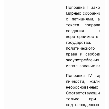
Поправка I закрепля
мирных собраний и 
с петициями, а та
текста поправки в
создания госуд
веротерпимость 
государства. Г
политического ина
права и свободы не
злоупотреблени
использование влекут
Поправка IV гарант
личности, жилища
необоснованных
Соответствующий 
только при дос
подтвержденных пр