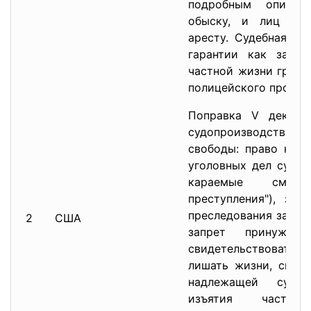
подробным описан
обыску, и лиц или
аресту. Судебная пр
гарантии как защит
частной жизни гражда
полицейского произв
Поправка V деклар
судопроизводства 
свободы: право на 
уголовных дел судом
караемые смерт
преступления"), зап
преследования за од
2
США
запрет принужде
свидетельствовать п
лишать жизни, своб
надлежащей судеб
изъятия частно