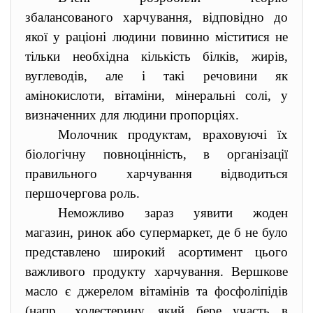
збалансованого харчування, відповідно до
якої у раціоні людини повинно міститися не
тільки необхідна кількість білків, жирів,
вуглеводів, але і такі речовини як
амінокислоти, вітаміни, мінеральні солі, у
визначенних для людини пропорціях.
Молочник продуктам, враховуючі їх
біологічну повноцінність, в організації
правильного харчування відводиться
першочергова роль.
Неможливо зараз уявити жоден
магазин, ринок або супермаркет, де б не було
представлено широкий асортимент цього
важливого продукту харчування. Вершкове
масло є джерелом вітамінів та фосфоліпідів
(напр., холестерину, який бере участь в