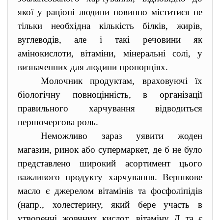
якої у раціоні людини повинно міститися не
тільки необхідна кількість білків, жирів,
вуглеводів, але і такі речовини як
амінокислоти, вітаміни, мінеральні солі, у
визначенних для людини пропорціях.
Молочник продуктам, враховуючі їх
біологічну повноцінність, в організації
правильного харчування відводиться
першочергова роль.
Неможливо зараз уявити жоден
магазин, ринок або супермаркет, де б не було
представлено широкий асортимент цього
важливого продукту харчування. Вершкове
масло є джерелом вітамінів та фосфоліпідів
(напр., холестерину, який бере участь в
утворенні жовчних кислот, вітаміну Д та є