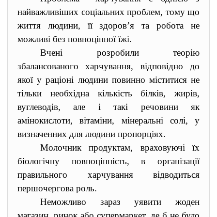
найважливіших соціальних проблем, тому що
життя людини, її здоров’я та робота не
можливі без повноцінної їжі.
Вчені розробили теорію
збалансованого харчування, відповідно до
якої у раціоні людини повинно міститися не
тільки необхідна кількість білків, жирів,
вуглеводів, але і такі речовини як
амінокислоти, вітаміни, мінеральні солі, у
визначенних для людини пропорціях.
Молочник продуктам, враховуючі їх
біологічну повноцінність, в організації
правильного харчування відводиться
першочергова роль.
Неможливо зараз уявити жоден
магазин, ринок або супермаркет, де б не було