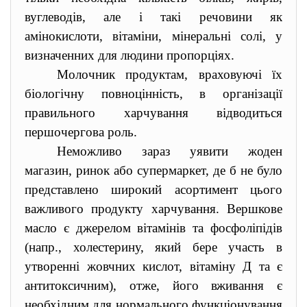
вуглеводів, але і такі речовини як
амінокислоти, вітаміни, мінеральні солі, у
визначенних для людини пропорціях.
Молочник продуктам, враховуючі їх
біологічну повноцінність, в організації
правильного харчування відводиться
першочергова роль.
Неможливо зараз уявити жоден
магазин, ринок або супермаркет, де б не було
представлено широкий асортимент цього
важливого продукту харчування. Вершкове
масло є джерелом вітамінів та фосфоліпідів
(напр., холестерину, який бере участь в
утворенні жовчних кислот, вітаміну Д та є
антитоксичним), отже, його вживання є
необхідним для нормального функціонування