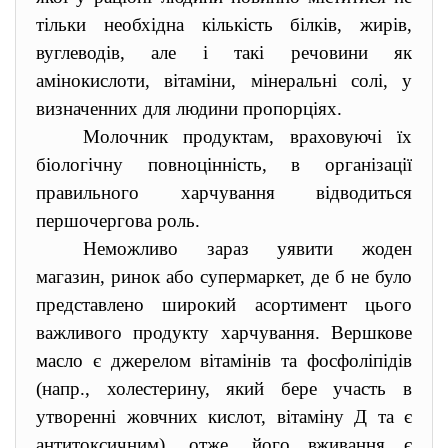
тільки необхідна кількість білків, жирів,
вуглеводів, але і такі речовини як
амінокислоти, вітаміни, мінеральні солі, у
визначенних для людини пропорціях.
Молочник продуктам, враховуючі їх
біологічну повноцінність, в організації
правильного харчування відводиться
першочергова роль.
Неможливо зараз уявити жоден
магазин, ринок або супермаркет, де б не було
представлено широкий асортимент цього
важливого продукту харчування. Вершкове
масло є джерелом вітамінів та фосфоліпідів
(напр., холестерину, який бере участь в
утворенні жовчних кислот, вітаміну Д та є
антитоксичним), отже, його вживання є