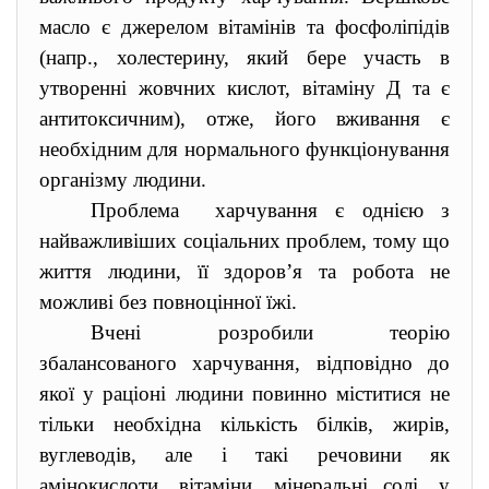
масло є джерелом вітамінів та фосфоліпідів
(напр., холестерину, який бере участь в
утворенні жовчних кислот, вітаміну Д та є
антитоксичним), отже, його вживання є
необхідним для нормального функціонування
організму людини.
Проблема харчування є однією з
найважливіших соціальних проблем, тому що
життя людини, її здоров’я та робота не
можливі без повноцінної їжі.
Вчені розробили теорію
збалансованого харчування, відповідно до
якої у раціоні людини повинно міститися не
тільки необхідна кількість білків, жирів,
вуглеводів, але і такі речовини як
амінокислоти, вітаміни, мінеральні солі, у