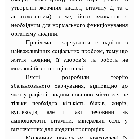
утворенні жовчних кислот, вітаміну Д та є
антитоксичним), отже, його вживання є
необхідним для нормального функціонування
організму людини.
Проблема харчування є однією з
найважливіших соціальних проблем, тому що
життя людини, її здоров’я та робота не
можливі без повноцінної їжі.
Вчені розробили теорію
збалансованого харчування, відповідно до
якої у раціоні людини повинно міститися не
тільки необхідна кількість білків, жирів,
вуглеводів, але і такі речовини як
амінокислоти, вітаміни, мінеральні солі, у
визначенних для людини пропорціях.
Молочник продуктам, враховуючі їх