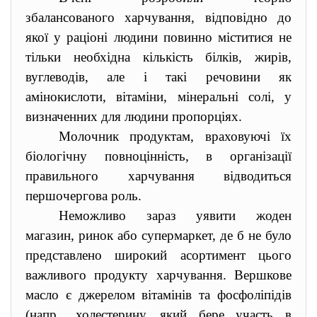
збалансованого харчування, відповідно до
якої у раціоні людини повинно міститися не
тільки необхідна кількість білків, жирів,
вуглеводів, але і такі речовини як
амінокислоти, вітаміни, мінеральні солі, у
визначенних для людини пропорціях.
Молочник продуктам, враховуючі їх
біологічну повноцінність, в організації
правильного харчування відводиться
першочергова роль.
Неможливо зараз уявити жоден
магазин, ринок або супермаркет, де б не було
представлено широкий асортимент цього
важливого продукту харчування. Вершкове
масло є джерелом вітамінів та фосфоліпідів
(напр., холестерину, який бере участь в