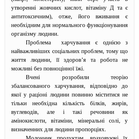
утворенні жовчних кислот, вітаміну Д та є
антитоксичним), отже, його вживання є
необхідним для нормального функціонування
організму людини.
Проблема харчування є однією з
найважливіших соціальних проблем, тому що
життя людини, її здоров’я та робота не
можливі без повноцінної їжі.
Вчені розробили теорію
збалансованого харчування, відповідно до
якої у раціоні людини повинно міститися не
тільки необхідна кількість білків, жирів,
вуглеводів, але і такі речовини як
амінокислоти, вітаміни, мінеральні солі, у
визначенних для людини пропорціях.
Молочник продуктам, враховуючі їх