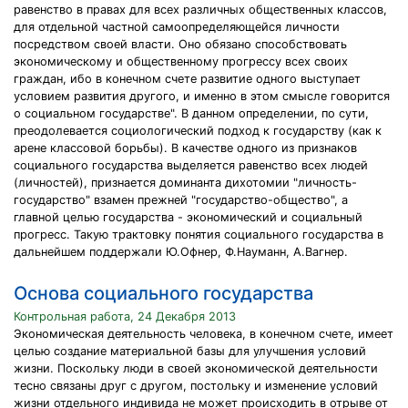
равенство в правах для всех различных общественных классов,
для отдельной частной самоопределяющейся личности
посредством своей власти. Оно обязано способствовать
экономическому и общественному прогрессу всех своих
граждан, ибо в конечном счете развитие одного выступает
условием развития другого, и именно в этом смысле говорится
о социальном государстве". В данном определении, по сути,
преодолевается социологический подход к государству (как к
арене классовой борьбы). В качестве одного из признаков
социального государства выделяется равенство всех людей
(личностей), признается доминанта дихотомии "личность-
государство" взамен прежней "государство-общество", а
главной целью государства - экономический и социальный
прогресс. Такую трактовку понятия социального государства в
дальнейшем поддержали Ю.Офнер, Ф.Науманн, А.Вагнер.
Основа социального государства
Контрольная работа, 24 Декабря 2013
Экономическая деятельность человека, в конечном счете, имеет
целью создание материальной базы для улучшения условий
жизни. Поскольку люди в своей экономической деятельности
тесно связаны друг с другом, постольку и изменение условий
жизни отдельного индивида не может происходить в отрыве от