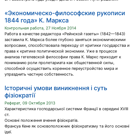
«Экономическо-философские рукописи
1844 года» К. Маркса
Контрольная работа, 27 Ноября 2014
Работа в качестве редактора «Рейнской газеты» (1842—1843)
заставила К. Маркса более глубоко заняться экономическими
вопросами, способствовала переходу от критики государства и
права к критике политической экономии. Уже в процессе
анализа гегелевской философии права К. Маркс приходит к
пониманию роли пролетариата как общественной силы,
способной осуществить коренное переустройство мира и
упразднить частную собственность.
Історичні умови виникнення і суть
фізіократії
Реферат, 09 Октября 2013
Характеристика господарської системи Франції в середині XVIII
ст.
Основні положення вчення фізіократів.
Франсуа Кене як основоположник фізіократизму та його основні
ідеї.