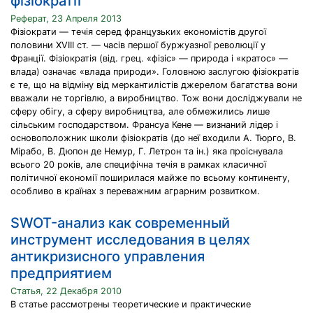
фізіократії
Реферат, 23 Апреля 2013
Фізіократи — течія серед французьких економістів другої
половини XVIII ст. — часів першої буржуазної революції у
Франції. Фізіократія (від. грец. «фізіс» — природа і «кратос» —
влада) означає «влада природи». Головною заслугою фізіократів
є те, що на відміну від меркантилістів джерелом багатства вони
вважали не торгівлю, а виробництво. Тож вони досліджували не
сферу обігу, а сферу виробництва, але обмежились лише
сільським господарством. Франсуа Кене — визнаний лідер і
основоположник школи фізіократів (до неї входили А. Тюрго, В.
Мірабо, В. Дюпон де Немур, Г. Летрон та ін.) яка проіснувала
всього 20 років, але специфічна течія в рамках класичної
політичної економії поширилася майже по всьому континенту,
особливо в країнах з переважним аграрним розвитком.
SWOT-анализ как современный
инструмент исследования в целях
антикризисного управления
предприятием
Статья, 22 Декабря 2010
В статье рассмотрены теоретические и практические