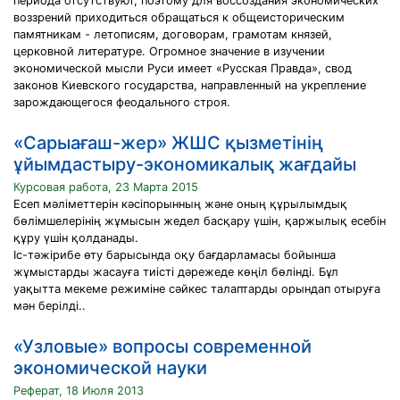
периода отсутствуют, поэтому для воссоздания экономических
воззрений приходиться обращаться к общеисторическим
памятникам - летописям, договорам, грамотам князей,
церковной литературе. Огромное значение в изучении
экономической мысли Руси имеет «Русская Правда», свод
законов Киевского государства, направленный на укрепление
зарождающегося феодального строя.
«Сарыағаш-жер» ЖШС қызметінің
ұйымдастыру-экономикалық жағдайы
Курсовая работа, 23 Марта 2015
Есеп мәліметтерін кәсіпорынның және оның құрылымдық
бөлімшелерінің жұмысын жедел басқару үшін, қаржылық есебін
құру үшін қолданады.
Іс-тәжірибе өту барысында оқу бағдарламасы бойынша
жұмыстарды жасауға тиісті дәрежеде көңіл бөлінді. Бұл
уақытта мекеме режиміне сәйкес талаптарды орындап отыруға
мән берілді..
«Узловые» вопросы современной
экономической науки
Реферат, 18 Июля 2013