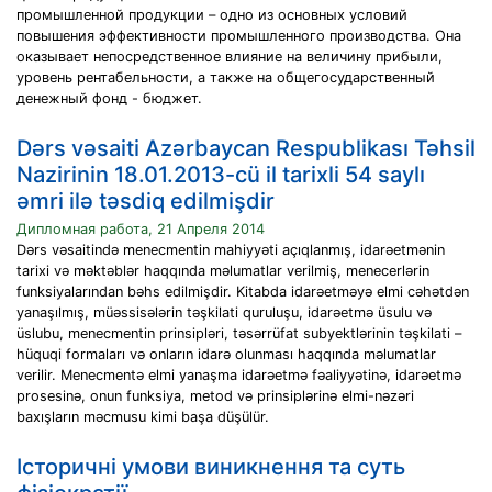
промышленной продукции – одно из основных условий
повышения эффективности промышленного производства. Она
оказывает непосредственное влияние на величину прибыли,
уровень рентабельности, а также на общегосударственный
денежный фонд - бюджет.
Dərs vəsaiti Azərbaycan Respublikası Təhsil
Nazirinin 18.01.2013-cü il tarixli 54 saylı
əmri ilə təsdiq edilmişdir
Дипломная работа, 21 Апреля 2014
Dərs vəsaitində menecmentin mahiyyəti açıqlanmış, idarəetmənin
tarixi və məktəblər haqqında məlumatlar verilmiş, menecerlərin
funksiyalarından bəhs edilmişdir. Kitabda idarəetməyə elmi cəhətdən
yanaşılmış, müəssisələrin təşkilati quruluşu, idarəetmə üsulu və
üslubu, menecmentin prinsipləri, təsərrüfat subyektlərinin təşkilati –
hüquqi formaları və onların idarə olunması haqqında məlumatlar
verilir. Menecmentə elmi yanaşma idarəetmə fəaliyyətinə, idarəetmə
prosesinə, onun funksiya, metod və prinsiplərinə elmi-nəzəri
baxışların məcmusu kimi başa düşülür.
Iсторичні умови виникнення та суть