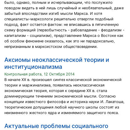
было, однако, полным и исчерпывающим, что послужило
поводом видеть в ней лишь случайный и необязательный, даже
забытый впоследствии изгиб мысли Маркса. И хотя
специалисты-марксологи решительно отвергли подобный
подход, факт остается фактом: не вписавшись в пятичленную
схему формаций (первобытность - рабовладение - феодализм -
капитализм - социализм), представление Маркса о Востоке как
об особом феномене оказалось, как это ни парадоксально,
непризнанным в марксистском обществоведении.
Аксиомы неоклассической теории и
институционализма
Контрольная работа, 12 Октября 2014
В начале XX в. произошел синтез классической экономической
теории и маржинализма, появилась неоклассическая
экономическая теория, которая к середине ХХ в. стала
доминирующим течением экономической мысли. Согласно
концепции известного философа и историка науки И. Лакатоша,
теоретические допущения любой научного школы состоят из
неизменного жесткого ядра и изменяемого защитного пояса.
Актуальные проблемы социального