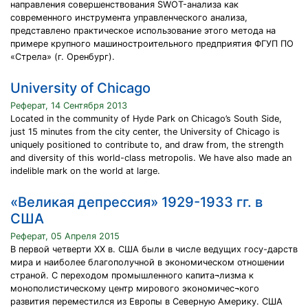
направления совершенствования SWOT-анализа как
современного инструмента управленческого анализа,
представлено практическое использование этого метода на
примере крупного машиностроительного предприятия ФГУП ПО
«Стрела» (г. Оренбург).
University of Chicago
Реферат, 14 Сентября 2013
Located in the community of Hyde Park on Chicago’s South Side,
just 15 minutes from the city center, the University of Chicago is
uniquely positioned to contribute to, and draw from, the strength
and diversity of this world-class metropolis. We have also made an
indelible mark on the world at large.
«Великая депрессия» 1929-1933 гг. в
США
Реферат, 05 Апреля 2015
В первой четверти XX в. США были в числе ведущих госу-дарств
мира и наиболее благополучной в экономическом отношении
страной. С переходом промышленного капита¬лизма к
монополистическому центр мирового экономичес¬кого
развития переместился из Европы в Северную Америку. США