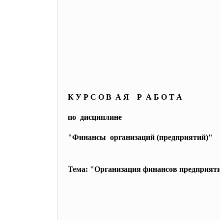
К У Р С О В А Я Р А Б О Т А
по дисциплине
"Финансы организаций (предприятий)"
Тема: "Организация финансов предприяти