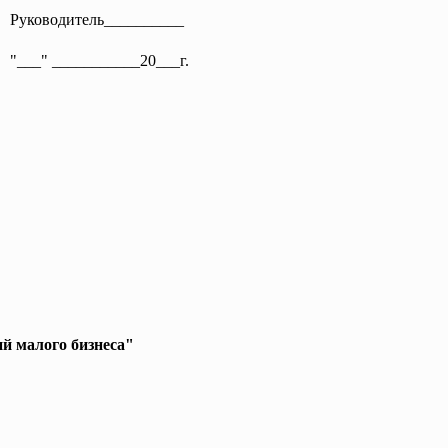
Руководитель__________
"___" ___________20___г.
й малого бизнеса"