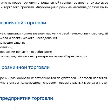
зию на право торговли определенной группы товаров, а так же выв
и торгового профиля. Информация о режиме магазина должна быть 
розничной торговли
ие специфики использования маркетинговой технологии - мерчандайз
риала и практического исследования.
едующие задачи:
нологии;
овершении покупки потребителем;
ов мерчандайзинга на примере магазина «Перекресток».
 розничной торговли
орении разнообразных потребностей покупателей. Торговец являетс
акупать оптом пользующиеся спросом товары в разных местах и у раз
предприятия торговли