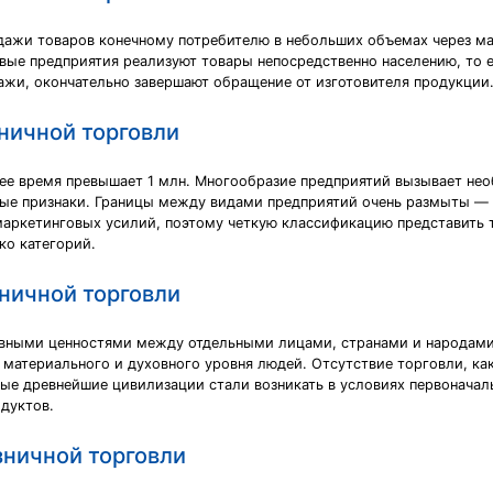
дажи товаров конечному потребителю в небольших объемах через маг
вые предприятия реализуют товары непосредственно населению, то 
жи, окончательно завершают обращение от изготовителя продукции
ничной торговли
ее время превышает 1 млн. Многообразие предприятий вызывает нео
ные признаки. Границы между видами предприятий очень размыты —
маркетинговых усилий, поэтому четкую классификацию представить 
ко категорий.
ничной торговли
овными ценностями между отдельными лицами, странами и народами
материального и духовного уровня людей. Отсутствие торговли, как
ые древнейшие цивилизации стали возникать в условиях первонача
дуктов.
зничной торговли