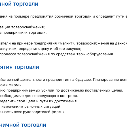
чной торговли
ния на примере предприятия розничной торговли и определит пути 
изации товароснабжения;
а предприятиях торговли;
затели на примере предприятия «магнит», товароснабжения на данно
закупкам; определить цену и объем закупок;
процесса товароснабжения по средствам тары-оборудования.
ятия торговли
яйственной деятельности предприятия на будущее. Планирование де
ивами фирмы.
ацию предпринимаемых усилий по достижению поставленных целей.
 необходимые для последующего контроля.
ределить свои цели и пути их достижения.
м изменениям рыночных ситуаций.
енность всех руководителей фирмы.
ничной торговли