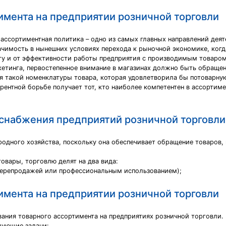
имента на предприятии розничной торговли
 ассортиментная политика – одно из самых главных направлений дея
ачимость в нынешних условиях перехода к рыночной экономике, когд
ту и от эффективности работы предприятия с производимым товаром
кетинга, первостепенное внимание в магазинах должно быть обраще
 такой номенклатуры товара, которая удовлетворила бы потоварную
рентной борьбе получает тот, кто наиболее компетентен в ассортим
снабжения предприятий розничной торговли
родного хозяйства, поскольку она обеспечивает обращение товаров,
овары, торговлю делят на два вида:
 перепродажей или профессиональным использованием);
имента на предприятии розничной торговли
ания товарного ассортимента на предприятиях розничной торговли.
дующие задачи: