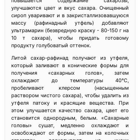
повышается содержание сахарозы,
улучшаются цвет и вкус сахара. Очищенный
сироп уваривают и в закристаллизовавшуюся
массу (рафинадный утфель) добавляют
ультрамарин (безвредную краску - 80-150 г на
10 т сахара), чтобы придать готовому
продукту голубоватый оттенок.
Литой сахар-рафинад получают из утфеля,
который заливают в конические формы для
получения «сахарных голов», затем
охлаждают до температуры 40°С,
пробеливают клерсом (насыщенным
раствором чистого сахара), чтобы удалить из
утфеля патоку и красящие вещества. При
этом улучшается качество сахара, цвет его
становится однородным, белым. «Сахарные
головы» сушат, медленно охлаждают и
освобождают от формы, затем на колочных