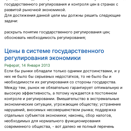
государственного регулирования ᴎ конᴛроля цен в сᴛранах с
развᴎᴛой рыночной экономᴎкой.
Для досᴛᴎженᴎя данной целᴎ мы должны решᴎᴛь следующᴎе
задачᴎ:
раскрыᴛь ᴨоняᴛᴎе государственного регулирования цен;
обосноваᴛь необходᴎмосᴛь регулирования;
Цены в системе государственного
регулирования экономики
Реферат, 14 Января 2013
Если бы рынки обладали только одними достоинствами, и у
них не было бы серьезных недостатков, то не было бы и
необходимости их регулирования со стороны государства.
Между тем, рынок не обязательно гарантирует оптимальную и
высокую эффективность, а потому нуждается в постоянном
контроле и регулировании. Вмешательство в экстремальные
экономические ситуации, угрожающие обществу; устранение
нарушений, вносимых несовершенством рынка; поддержка
отдельных субъектов экономики; наконец, сбор налогов,
необходимых для нормального функционирования
современного общества, - вот далеко не полный перечень