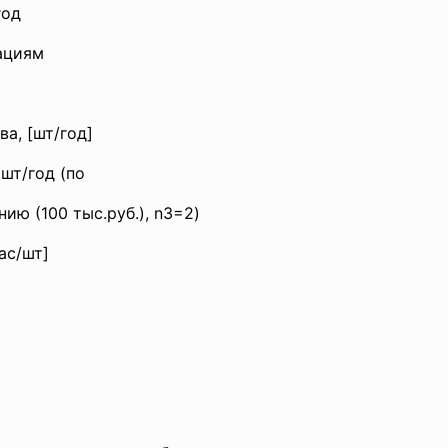
год
ациям
а, [шт/год]
шт/год (по
ю (100 тыс.руб.), n3=2)
ас/шт]