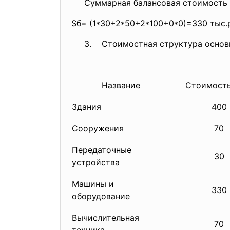
Суммарная балансовая стоимость т
Sб= (1*30+2*50+2*100+0*0)=330 тыс.
3. Стоимостная структура основн
Название
Стоимост
Здания
400
Сооружения
70
Передаточные
30
устройства
Машины и
330
оборудование
Вычислительная
70