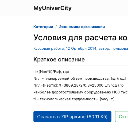
MyUniverCity
Категории
Экономика организации
Условия для расчета к
Курсовая работа, 12 Октября 2014, автор: пользов
Краткое описание
ni=(Nпл*ti)/Fэф, где
Nпл – планируемый объем производства, [шт/год]
Nпл=(Fэф*n3)/t=3809,28*2/0,3=25000 шт/год (по
наиболее дорогостоящему оборудованию (100 тыс.
ti – технологическая трудоемкость, [час/шт]
Скачать в ZIP архиве (60.11 Кб)
Ско