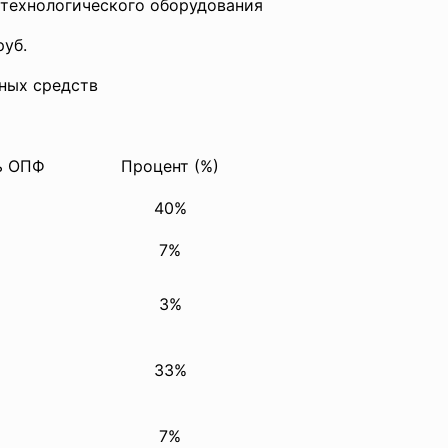
ехнологического оборудования
руб.
ых средств
ь ОПФ
Процент (%)
40%
7%
3%
33%
7%