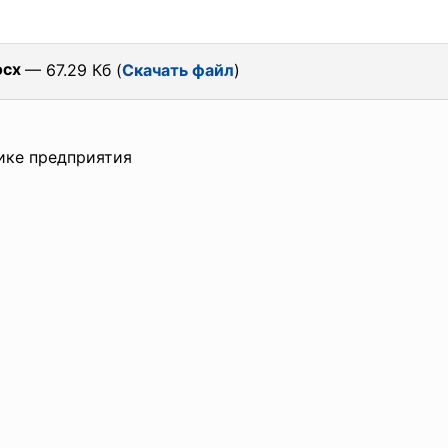
ocx
— 67.29 Кб (
Скачать файл
)
ике предприятия