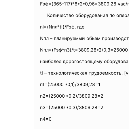
Fэф=(365-117)*8*2*0,96=3809,28 час/
Количество оборудования по опер
ni=(Nпл*ti)/Fэф, где
Nпл – планируемый объем производств
Nпл=(Fэф*n3)/t=3809,28*2/0,3=
25000 
наиболее дорогостоящему оборудовани
ti – технологическая трудоемкость, [ч
n1=(25000 *0,1)/3809,28=1
n2=(25000 *0,2)/3809,28=2
n3=(25000 *0,3)/3809,28=2
n4=0