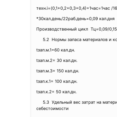
техн.i=(0,1+0,2+0,3+0,4)=1час=
1час /1
*30кал.день/22раб.день=0,09 кал.дня
Производственный цикл Tц=0,09/0,15
5.2 Нормы запаса материалов и ко
tзап.м.1=60 кал.дн.
tзап.м.2= 30 кал.дн.
tзап.м.3= 150 кал.дн.
tзап.к.1= 100 кал.дн.
tзап.к.2= 50 кал.дн.
5.3 Удельный вес затрат на матери
себестоимости