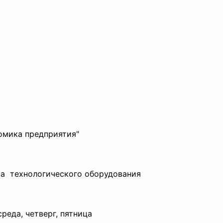
номика предприятия"
11
ва технологического оборудования
среда, четверг, пятница