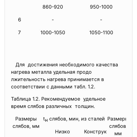
860-920
950-1000
11
6
-
-
11
7
1000-1050
1050-1100
11
Для достижения необходимого
качества
нагрева металла удельная продо
лжительность нагрева принимается в
соответствии с данными табл. 1.2.
Таблица 1.2. Рекомендуемое удельное
время слябов различных толщин.
Размеры
t
слябов, мин, из сталей
Размеры
t
н
слябов, мм
слябов,
Низко
Конструк
мм