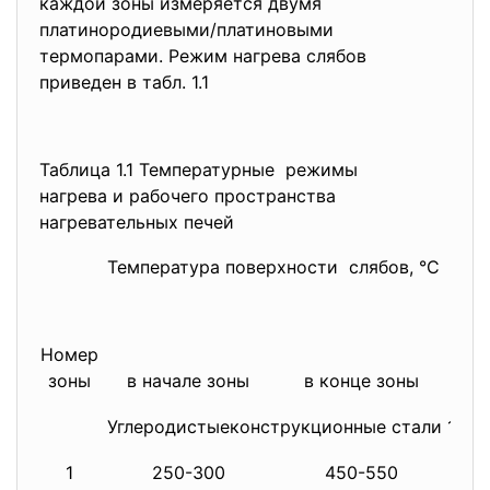
каждой зоны измеряется двумя
платинородиевыми/платиновыми
термопарами. Режим нагрева слябов
приведен в табл. 1.1
Таблица 1.1 Температурные режимы
нагрева и рабочего пространства
нагревательных печей
Температура поверхности слябов, °C
Пок
ве
те
з
Номер
зоны
в начале зоны
в конце зоны
Углеродистыеконструкционные стали 15-4
1
250-300
450-550
80