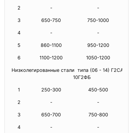
2
-
-
11
3
650-750
750-1000
11
4
-
-
11
5
860-1100
950-1200
11
6
1100-1200
1050-1200
11
Низколегированные стали типа (06 - 14) Г2САФБ,
10Г2ФБ
1
250-300
450-500
80
2
-
-
11
3
650-700
750-800
11
4
-
-
11