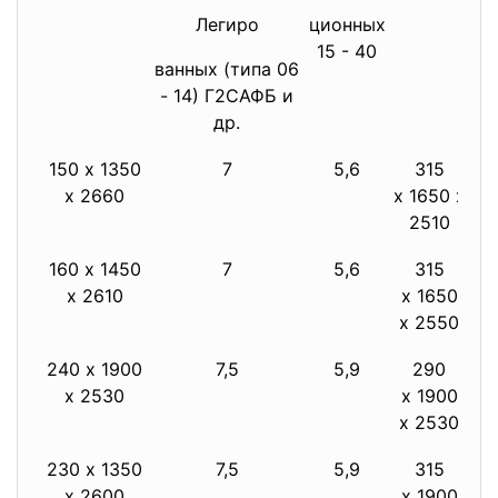
Легиро
ционных
ле
15 - 40
ванных (типа 06
- 14) Г2САФБ и
др.
150 х 1350
7
5,6
315
х 2660
х 1650 х
2510
160 х 1450
7
5,6
315
х 2610
х 1650
х 2550
240 х 1900
7,5
5,9
290
х 2530
х 1900
х 2530
230 х 1350
7,5
5,9
315
х 2600
х 1900