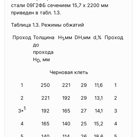
стали 09Г2ФБ сечением 15,7 х 2200 мм
приведен в табл. 1.3.
Таблица 1.3. Режимы обжатий
Проход
Толщина
Н
,мм
DH,мм
d,%
Проход
Тол
1
до
до
прохода
про
Н
, мм
Н
,
0
0
Черновая клеть
1
250
221
29
11,6
1
2
221
192
29
13,1
2
1
3*
192
165
27
14,1
3
4
165
140
25
15,2
4
5
140
114
26
18,6
5