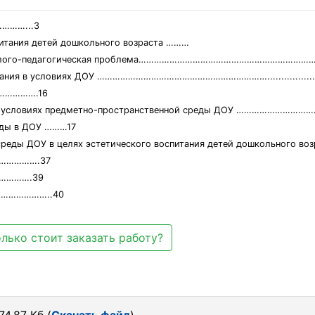
……...3
спитания детей дошкольного возраста ………
к психолого-педагогическая проблема………………………………………………………
ия в условиях ДОУ …………………………………………………………..........................
…………….16
ков в условиях предметно-пространственной среды ДОУ ………………
реды в ДОУ ………17
среды ДОУ в целях эстетического воспитания детей дошкольного во
…………….37
………….39
…………………..40
лько стоит заказать работу?