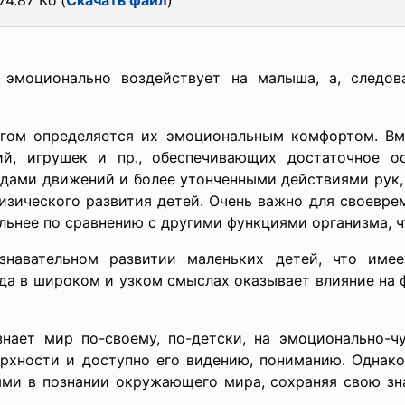
74.87 Кб (
Скачать файл
)
эмоционально воздействует на малыша, а, следова
гом определяется их эмоциональным комфортом. Вм
ий, игрушек и пр., обеспечивающих достаточное о
дами движений и более утонченными действиями рук, 
изического развития детей. Очень важно для своевр
ьнее по сравнению с другими функциями организма, ч
ознавательном развитии маленьких детей, что име
да в широком и узком смыслах оказывает влияние на 
нает мир по-своему, по-детски, на эмоционально-чу
ерхности и доступно его видению, пониманию. Однако
ыми в познании окружающего мира, сохраняя свою з