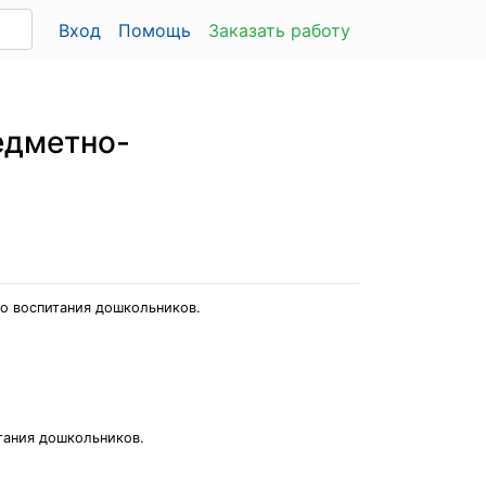
Вход
Помощь
Заказать работу
едметно-
го воспитания дошкольников.
тания дошкольников.