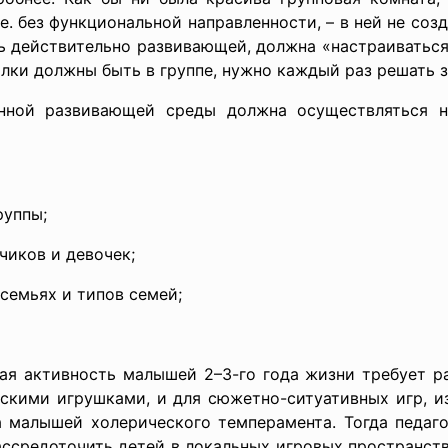
т.е. без функциональной направленности, – в ней не со
ть действительно развивающей, должна «настраиваться
олки должны быть в группе, нужно каждый раз решать з
енной развивающей среды должна осуществляться 
руппы;
чиков и девочек;
семьях и типов семей;
ная активность малышей 2–3-го года жизни требует р
ескими игрушками, и для сюжетно-ситуативных игр, и
 малышей холерического темперамента. Тогда педагог
ссредоточить детей в локальных игровых пространств