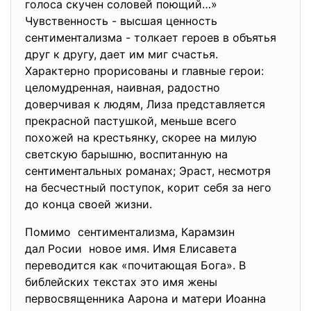
голоса скучен соловей поющий…»
Чувственность - высшая ценность
сентиментализма - толкает героев в объятья
друг к другу, дает им миг счастья.
Характерно прорисованы и главные герои:
целомудренная, наивная, радостно
доверчивая к людям, Лиза представляется
прекрасной пастушкой, меньше всего
похожей на крестьянку, скорее на милую
светскую барышню, воспитанную на
сентиментальных романах; Эраст, несмотря
на бесчестный поступок, корит себя за него
до конца своей жизни.
Помимо сентиментализма, Карамзин
дал Росии новое имя. Имя Елисавета
переводится как «почитающая Бога». В
библейских текстах это имя жены
первосвященника Аарона и матери Иоанна