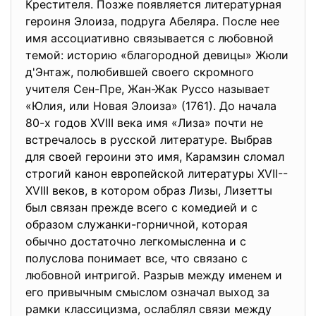
Крестителя. Позже появляется литературная
героиня Элоиза, подруга Абеляра. После нее
имя ассоциативно связывается с любовной
темой: историю «благородной девицы» Жюли
д'Энтаж, полюбившей своего скромного
учителя Сен-Пре, Жан-Жак Руссо называет
«Юлия, или Новая Элоиза» (1761). До начала
80-х годов XVIII века имя «Лиза» почти не
встречалось в русской литературе. Выбрав
для своей героини это имя, Карамзин сломал
строгий канон европейской литературы XVII--
XVIII веков, в котором образ Лизы, Лизетты
был связан прежде всего с комедией и с
образом служанки-горничной, которая
обычно достаточно легкомысленна и с
полуслова понимает все, что связано с
любовной интригой. Разрыв между именем и
его привычным смыслом означал выход за
рамки классицизма, ослаблял связи между