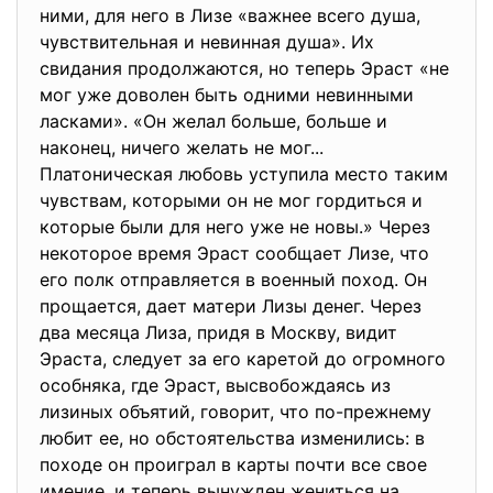
ними, для него в Лизе «важнее всего душа,
чувствительная и невинная душа». Их
свидания продолжаются, но теперь Эраст «не
мог уже доволен быть одними невинными
ласками». «Он желал больше, больше и
наконец, ничего желать не мог...
Платоническая любовь уступила место таким
чувствам, которыми он не мог гордиться и
которые были для него уже не новы.» Через
некоторое время Эраст сообщает Лизе, что
его полк отправляется в военный поход. Он
прощается, дает матери Лизы денег. Через
два месяца Лиза, придя в Москву, видит
Эраста, следует за его каретой до огромного
особняка, где Эраст, высвобождаясь из
лизиных объятий, говорит, что по-прежнему
любит ее, но обстоятельства изменились: в
походе он проиграл в карты почти все свое
имение, и теперь вынужден жениться на