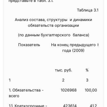
представьте в табл. 3.1.
Таблица 3.1
Анализ состава, структуры и динамики
обязательств организации
(по данным бухгалтерского баланса)
Показатель
На конец предыдущего
На к
года (2009)
тыс. руб.
%
тыс
1
2
3
1. Обязательства -
1026968
100,00
1
всего
1.1. Краткосрочные -
423614
41,2