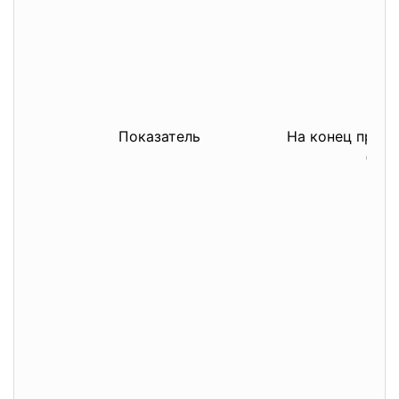
Показатель
На конец пред
(200