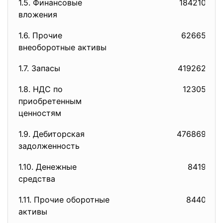
1.5. Финансовые
184210
вложения
1.6. Прочие
62665
внеоборотные активы
1.7. Запасы
419262
1.8. НДС по
12305
приобретенным
ценностям
1.9. Дебиторская
476869
задолженность
1.10. Денежные
8419
средства
1.11. Прочие оборотные
8440
активы