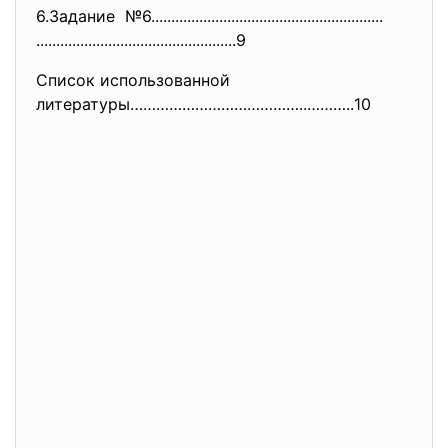
6.Задание №6............................
..............................
..............................
....................9
Список использованной
литературы…………………………………..………..
10