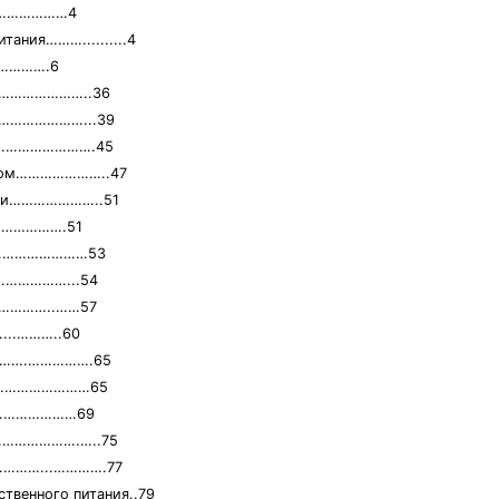
……………………4
тания………..........4
………….6
…………………………..36
………………………...39
………………………….45
ством…………………..47
ятии…………………..51
……………….51
…………………………53
………………...54
……………..……57
..………..60
ии……….…………….65
……….…………………65
………………………69
 …………………….…..75
 …………...………….77
твенного питания..79