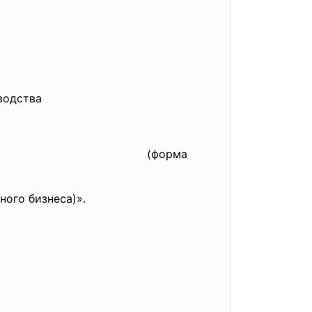
водства
(форма
ого бизнеса)».