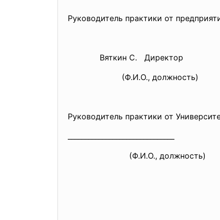
Руководитель практики от предприят
Вяткин С. Дир
(Ф.И.О., должнос
Руководитель практики от Университ
______________________________
(Ф.И.О., должно