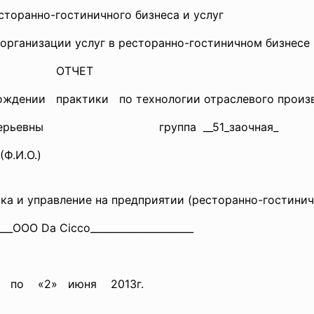
анно-гостиничного бизнеса и услуг
ции услуг в ресторанно-гостиничном бизнесе
ЧЕТ
ождении практики по технологии отраслевого произ
 Валерьевны группа __51_заочная_
И.О.)
 управление на предприятии (ресторанно-гостиничн
_OOO Da Cicco_____________________
. по «2» июня 2013г.