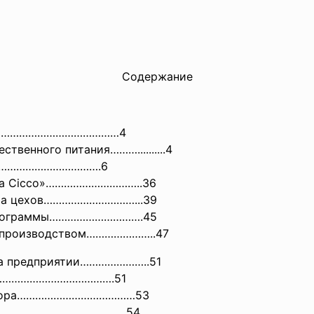
Содержание
тва………………………………………4
твенного питания………..........4
………………………………….6
 «Da Cicco»…………………………..36
бота цехов…………………………...39
й программы………………………….45
о производством…………………..47
 на предприятии…………………..51
……………………………………….
51
тратора…………………………………53
ов……………………………………...54