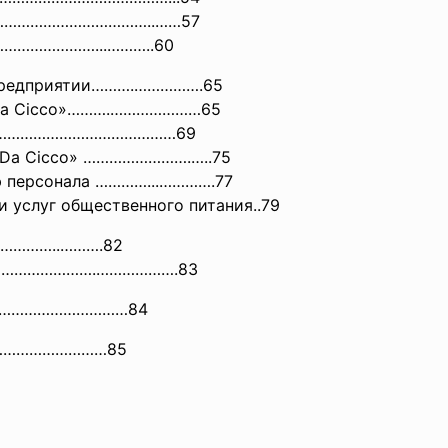
нию………………………………..……
57
……………………...………..60
а предприятии……….…………….65
 «Da Cicco»……….…………………65
нии. ……………………………………69
 «Da Cicco» …………………….…..75
ю персонала …………...………….77
 услуг общественного питания..79
………….
.……….82
ы …………………….……………….83
……
………………………84
………
………………85