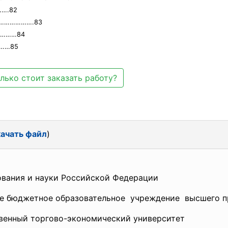
….82
….……………….83
…………84
……85
лько стоит заказать работу?
ачать файл
)
 науки Российской Федерации
е бюджетное
образовательное учреждение высшего п
торгово-экономический университет