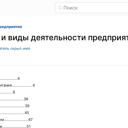
предприятия
 и виды деятельности предприя
ватель скрыл имя
……………………4
тания………..........4
………….6
…………………………..36
………………………...39
………………………….45
ством…………………..47
ятии…………………..51