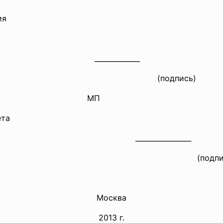
ия
ектор
_____________
ть)
(подпись)
МП
ета
_
________________
сть)
(подпись
Москва
2013 г.