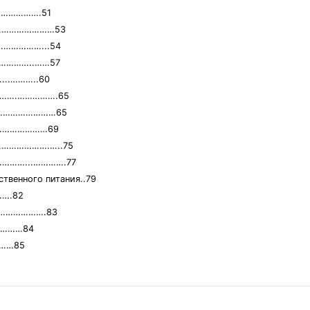
……………….51
…………………………53
………………...54
……………..……57
..………..60
ии……….…………….65
……….…………………65
………………………69
 …………………….…..75
 …………...………….77
твенного питания..79
….82
….……………….83
…………84
……85