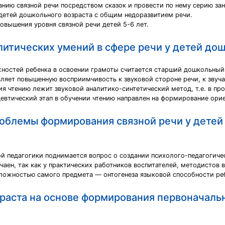
нию связной речи посредством сказок и провести по нему серию зан
 детей дошкольного возраста с общим недоразвитием речи.
овышения уровня связной речи детей 5-6 лет.
итических умений в сфере речи у детей дош
остей ребенка в освоении грамоты считается старший дошкольный в
ляет повышенную восприимчивость к звуковой стороне речи, к звуч
я чтению лежит звуковой аналитико-синтетический метод, т.е. в пр
девтический этап в обучении чтению направлен на формирование орие
облемы формирования связной речи у детей
й педагогики поднимается вопрос о создании психолого-педагогичес
чаен, так как у практических работников воспитателей, методистов 
 сложностью самого предмета — онтогенеза языковой способности ре
зраста на основе формирования первоначаль