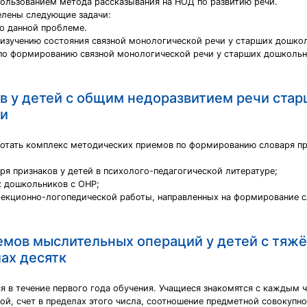
ользованием метода рассказывания на НОД по развитию речи.
елены следующие задачи:
по данной проблеме.
изучению состояния связной монологической речи у старших дошколь
о формированию связной монологической речи у старших дошкольник
в у детей с общим недоразвитием речи стар
ки
ботать комплекс методических приемов по формированию словаря п
я признаков у детей в психолого-педагогической литературе;
х дошкольников с ОНР;
екционно-логопедической работы, направленных на формирование с
мов мыслительных операций у детей с тяж
лах десятк
я в течение первого года обучения. Учащиеся знакомятся с каждым ч
ой, счет в пределах этого числа, соотношение предметной совокупно