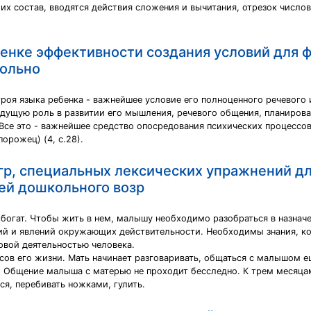
 их состав, вводятся действия сложения и вычитания, отрезок числ
ценке эффективности создания условий для 
кольно
оя языка ребенка - важнейшее условие его полноценного речевого и
дущую роль в развитии его мышления, речевого общения, планирова
Все это - важнейшее средство опосредования психических процессов:
порожец) (4, с.28).
гр, специальных лексических упражнений д
ей дошкольного возр
 богат. Чтобы жить в нем, малышу необходимо разобраться в назначе
ий и явлений окружающих действительности. Необходимы знания, ко
вой деятельностью человека.
сов его жизни. Мать начинает разговаривать, общаться с малышом еще
 Общение малыша с матерью не проходит бесследно. К трем месяцам
ся, перебивать ножками, гулить.