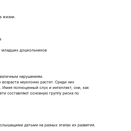
а жизни.
а
ря младших дошкольников
 различным нарушениям.
 возраста неуклонно растет. Среди них
. Имея полноценный слух и интеллект, они, как
ети составляют основную группу риска по
еслышащими детьми на разных этапах их развития.