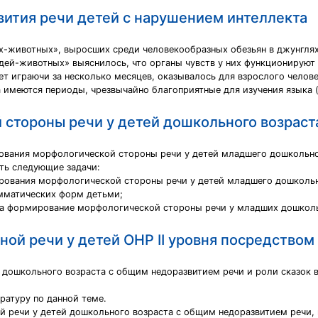
ития речи детей с нарушением интеллекта
ях-животных», выросших среди человекообразных обезьян в джунглях
дей-животных» выяснилось, что органы чувств у них функционируют
ет играючи за несколько месяцев, оказывалось для взрослого челове
 имеются периоды, чрезвычайно благоприятные для изучения языка (
стороны речи у детей дошкольного возраст
ования морфологической стороны речи у детей младшего дошкольног
ть следующие задачи:
рования морфологической стороны речи у детей младшего дошкольн
амматических форм детьми;
 на формирование морфологической стороны речи у младших дошкол
ой речи у детей ОНР II уровня посредством
й дошкольного возраста с общим недоразвитием речи и роли сказок в
ратуру по данной теме.
й речи у детей дошкольного возраста с общим недоразвитием речи,