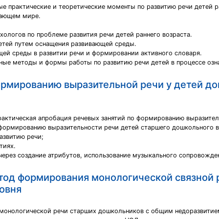
ые практические и теоретические моменты по развитию речи детей 
жающем мире.
хологов по проблеме развития речи детей раннего возраста.
детей путем оснащения развивающей среды.
щей среды в развитии речи и формировании активного словаря.
вные методы и формы работы по развитию речи детей в процессе оз
ормированию выразительной речи у детей до
практическая апробация речевых занятий по формированию выразите
 формированию выразительности речи детей старшего дошкольного в
азвитию речи;
тиях.
через создание атрибутов, использование музыкального сопровожде
тод формирования монологической связной 
овня
 монологической речи старших дошкольников с общим недоразвитием