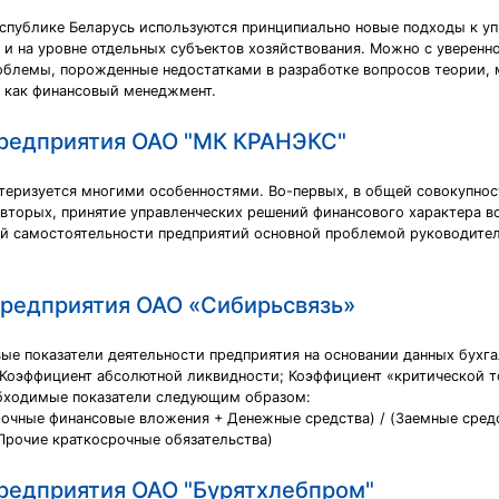
спублике Беларусь используются принципиально новые подходы к уп
 и на уровне отдельных субъектов хозяйствования. Можно с уверенн
облемы, порожденные недостатками в разработке вопросов теории,
, как финансовый менеджмент.
предприятия ОАО "МК КРАНЭКС"
ктеризуется многими особенностями. Во-первых, в общей совокупн
вторых, принятие управленческих решений финансового характера вс
ой самостоятельности предприятий основной проблемой руководител
предприятия ОАО «Сибирьсвязь»
ые показатели деятельности предприятия на основании данных бухга
Коэффициент абсолютной ликвидности; Коэффициент «критической т
обходимые показатели следующим образом:
очные финансовые вложения + Денежные средства) / (Заемные сред
Прочие краткосрочные обязательства)
предприятия ОАО "Бурятхлебпром"