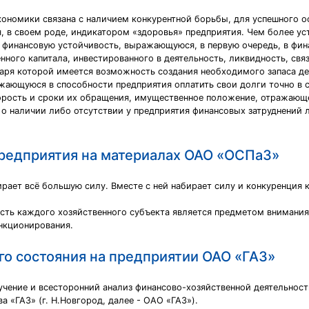
кономики связана с наличием конкурентной борьбы, для успешного 
в своем роде, индикатором «здоровья» предприятия. Чем более ус
ую финансовую устойчивость, выражающуюся, в первую очередь, в фи
ного капитала, инвестированного в деятельность, ликвидность, свя
аря которой имеется возможность создания необходимого запаса де
жающуюся в способности предприятия оплатить свои долги точно в 
орость и сроки их обращения, имущественное положение, отражающ
 о наличии либо отсутствии у предприятия финансовых затруднений
предприятия на материалах ОАО «ОСПаЗ»
рает всё большую силу. Вместе с ней набирает силу и конкуренция 
сть каждого хозяйственного субъекта является предметом внимани
ункционирования.
го состояния на предприятии ОАО «ГАЗ»
учение и всесторонний анализ финансово-хозяйственной деятельност
 «ГАЗ» (г. Н.Новгород, далее - ОАО «ГАЗ»).