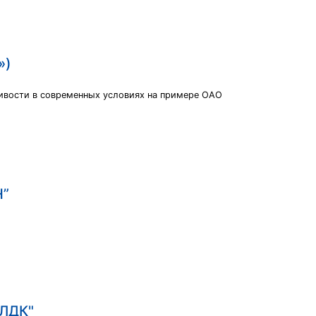
»)
чивости в современных условиях на примере ОАО
Н”
 ЛДК"