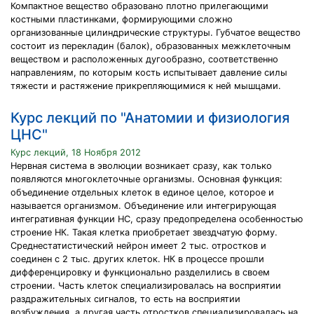
Компактное вещество образовано плотно прилегающими
костными пластинками, формирующими сложно
организованные цилиндрические структуры. Губчатое вещество
состоит из перекладин (балок), образованных межклеточным
веществом и расположенных дугообразно, соответственно
направлениям, по которым кость испытывает давление силы
тяжести и растяжение прикрепляющимися к ней мышцами.
Курс лекций по "Анатомии и физиология
ЦНС"
Курс лекций, 18 Ноября 2012
Нервная система в эволюции возникает сразу, как только
появляются многоклеточные организмы. Основная функция:
объединение отдельных клеток в единое целое, которое и
называется организмом. Объединение или интегрирующая
интегративная функции НС, сразу предопределена особенностью
строение НК. Такая клетка приобретает звездчатую форму.
Среднестатистический нейрон имеет 2 тыс. отростков и
соединен с 2 тыс. других клеток. НК в процессе прошли
дифференцировку и функционально разделились в своем
строении. Часть клеток специализировалась на восприятии
раздражительных сигналов, то есть на восприятии
возбуждения, а другая часть отростков специализировалась на