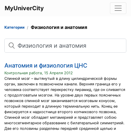
MyUniverCity
Физиология и анатомия
Категории
Поиск
Анатомия и физиология ЦНС
Контрольная работа, 15 Апреля 2012
Спинной мозг – вытянутый в длину цилиндрической формы
орган, заключен в позвоночном канале. Верхняя граница его у
человека соответствует перекрестку пирамид, где он сливается
с продолговатым мозгом. На уровне двух первых поясничных
позвонков спинной мозг заканчивается мозговым конусом,
который переходит в длинную терминальную нить. Конец ее
фиксируется к надкостнице второго копчикового позвонка,
Спинной мозг обладает метамерией и представляет собою
многосегментарное образование с билатеральной симметрией.
Две его половины разделены передней срединной щелью и