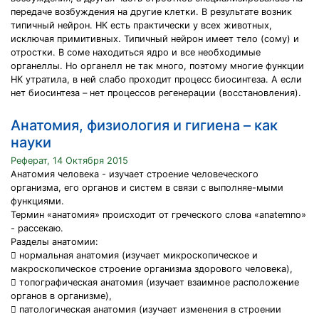
передаче возбуждения на другие клетки. В результате возник
типичный нейрон. НК есть практически у всех животных,
исключая примитивных. Типичный нейрон имеет тело (сому) и
отростки. В соме находиться ядро и все необходимые
органеллы. Но органелл не так много, поэтому многие функции
НК утратила, в ней слабо проходит процесс биосинтеза. А если
нет биосинтеза – нет процессов регенерации (восстановления).
Анатомия, физиология и гигиена – как
науки
Реферат, 14 Октября 2015
Анатомия человека - изучает строение человеческого
организма, его органов и систем в связи с выполняе-мыми
функциями.
Термин «анатомия» происходит от греческого слова «anatemno»
- рассекаю.
Разделы анатомии:
 нормальная анатомия (изучает микроскопическое и
макроскопическое строение организма здорового человека),
 топографическая анатомия (изучает взаимное расположение
органов в организме),
 патологическая анатомия (изучает изменения в строении