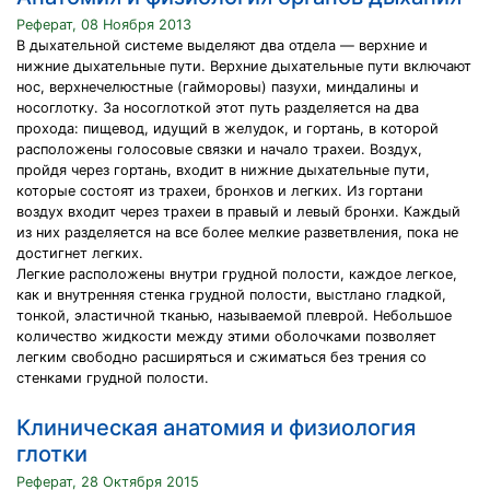
Реферат, 08 Ноября 2013
В дыхательной системе выделяют два отдела — верхние и
нижние дыхательные пути. Верхние дыхательные пути включают
нос, верхнечелюстные (гайморовы) пазухи, миндалины и
носоглотку. За носоглоткой этот путь разделяется на два
прохода: пищевод, идущий в желудок, и гортань, в которой
расположены голосовые связки и начало трахеи. Воздух,
пройдя через гортань, входит в нижние дыхательные пути,
которые состоят из трахеи, бронхов и легких. Из гортани
воздух входит через трахеи в правый и левый бронхи. Каждый
из них разделяется на все более мелкие разветвления, пока не
достигнет легких.
Легкие расположены внутри грудной полости, каждое легкое,
как и внутренняя стенка грудной полости, выстлано гладкой,
тонкой, эластичной тканью, называемой плеврой. Небольшое
количество жидкости между этими оболочками позволяет
легким свободно расширяться и сжиматься без трения со
стенками грудной полости.
Клиническая анатомия и физиология
глотки
Реферат, 28 Октября 2015