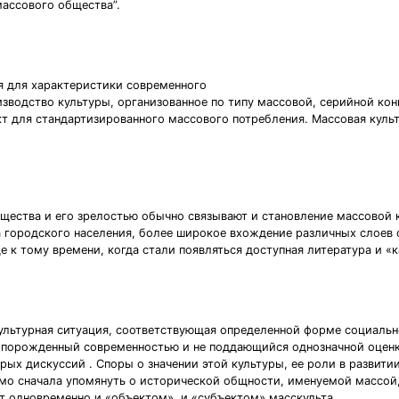
массового общества”.
ся для характеристики современного
изводство культуры, организованное по типу массовой, серийной к
т для стандартизированного массового потребления. Массовая куль
щества и его зрелостью обычно связывают и становление массовой
а городского населения, более широкое вхождение различных слоев
к тому времени, когда стали появляться доступная литература и «к
культурная ситуация, соответствующая определенной форме социально
 порожденный современностью и не поддающийся однозначной оценке
ых дискуссий . Споры о значении этой культуры, ее роли в развит
мо сначала упомянуть о исторической общности, именуемой массой,
т одновременно и «объектом», и «субъектом» масскульта.