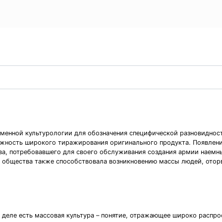
еменной культурологии для обозначения специфической разновидност
жность широкого тиражирования оригинального продукта. Появление
ва, потребовавшего для своего обслуживания создания армии наем
 общества также способствовала возникновению массы людей, отор
м деле есть массовая культура – понятие, отражающее широко распр