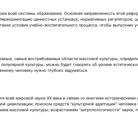
рма всей системы образования. Основная направленность этой рефор
переориентацию ценностных установок, нормативных регуляторов, це
акие условия учебно-воспитательного процесса, чтобы выпускник у
новные, самые востребованные области массовой культуры, определи
популярной культуры, можно будет говорить об уровне эстетическо
енному человеку нужно глубоко задуматься.
для всей мировой науки XX века и связан со многими историческими
ой цивилизации; поиском средств "культурной адаптации" человека
на массовой культуры; возрастанием "антропологичности" науки, пе