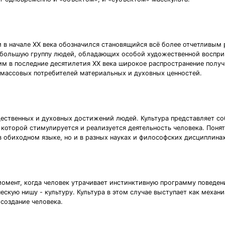
 в начале ХХ века обозначился становящийся всё более отчетливым 
 небольшую группу людей, обладающих особой художественной воспри
этим в последние десятилетия ХХ века широкое распространение полу
 массовых потребителей материальных и духовных ценностей.
щественных и духовных достижений людей. Культура представляет со
 которой стимулируется и реализуется деятельность человека. Понят
 обиходном языке, но и в разных науках и философских дисциплинах
 момент, когда человек утрачивает инстинктивную программу поведе
скую нишу - культуру. Культура в этом случае выступает как механи
 создание человека.