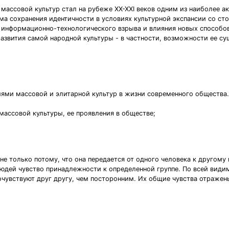
массовой культур стал на рубеже XX-XXI веков одним из наиболее а
ма сохранения идентичности в условиях культурной экспансии со ст
е информационно-технологического взрыва и влияния новых способо
развития самой народной культуры - в частности, возможности ее с
иями массовой и элитарной культур в жизни современного общества.
массовой культуры, ее проявления в обществе;
не только потому, что она передается от одного человека к другому
людей чувство принадлежности к определенной группе. По всей види
чувствуют друг другу, чем посторонним. Их общие чувства отражены