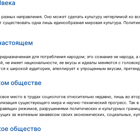
1века
разных направления. Оно может сделать культуру нетерпимой ко вся
ет существовать одна лишь единообразная мировая культура. Полити
 настоящем
 предназначенная для потребления народом; это сознание не народа,
ий, не имеет национальности, ее вкусы и идеалы меняются с голово
ся к широкой аудитории, апеллирует к упрощенным вкусам, претенд
ском обществе
свое место в трудах социологов относительно недавно, лишь во вто
ализация существующего мира и научно-технический прогресс. Так 
равящих режимов, разрушениями политических и культурных границ.
вущих за железным занавесом своих экономических, социальных, ку
кое общество