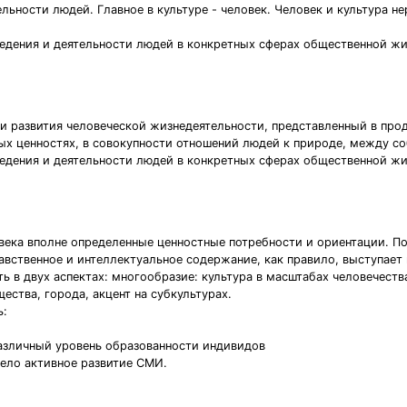
ельности людей. Главное в культуре - человек. Человек и культура н
едения и деятельности людей в конкретных сферах общественной жизн
 и развития человеческой жизнедеятельности, представленный в прод
х ценностях, в совокупности отношений людей к природе, между со
едения и деятельности людей в конкретных сферах общественной жизн
века вполне определенные ценностные потребности и ориентации. По 
равственное и интеллектуальное содержание, как правило, выступае
 в двух аспектах: многообразие: культура в масштабах человечества
ества, города, акцент на субкультурах.
ь:
различный уровень образованности индивидов
ело активное развитие СМИ.