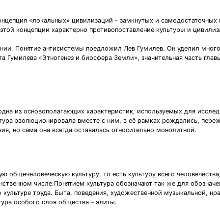
концепция «локальных» цивилизаций - замкнутых и самодостаточных
я этой концепции характерно противопоставление культуры и цивилиз
нании. Понятие антисистемы предложил Лев Гумилев. Он уделил мног
та Гумилева «Этногенез и биосфера Земли», значительная часть глав
одна из основополагающих характеристик, используемых для исслед
ьтура эволюционировала вместе с ним, в её рамках рождались, пере
ния, но сама она всегда оставалась относительно монолитной.
ую общечеловеческую культуру, то есть культуру всего человечества
инственном числе.Понятием культура обозначают так же для обознач
о культуре труда. Быта, поведения, художественной музыкальной, нр
ьтура особого слоя общества – элиты.