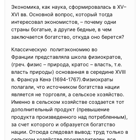
Экономика, как наука, сформировалась в XV–
XVI вв. Основной вопрос, который тогда
интересовал экономистов, – почему одни
страны богатые, а другие бедные, в чем
заключается богатство, откуда оно берется?
Классическую политэкономию во
Франции представляла школа физиократов,
(греч. физис – природа, кратос – власть, т.е.
власть природы) основанная в середине XVIII
в. Франсуа Кенэ (1694-1767).Физиократы
полагали, что источником богатства нации
является не торговля, а сельское хозяйство.
Именно в сельском хозяйстве создается тот
дополнительный продукт (превышение
продукта произведенного над потребленным),
за счет которого и образуется богатство
нации. Отсюда следовал вывод: труд только в
сельском хозяйстве производителен, все