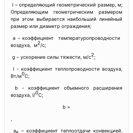
l – определяющий геометрический размер, м;
Определяющим геометрическим размером
при этом выбирается наибольший линейный
размер или диаметр ограждения;
а – коэффициент температуропроводности
2
воздуха, м
/с;
2
g – ускорение силы тяжести, м/с
;
l - коэффициент теплопроводности воздуха,
0
Вт/м
С;
b - коэффициент объемного расширения
0
воздуха, I/
С;
b =
,
a
– коэффициент теплоотдачи конвекцией.
к