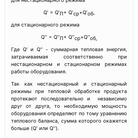
для нестационарного режима
Q′ = Q′
+ Q′
+Q′
,
П
ср
об
для стационарного режима
Q′′ = Q′′
+ Q′′
+Q′′
П
ср
об,
Где Q′ и Q′′ - суммарная тепловая энергия,
затрачиваемая соответственно при
нестационарном и стационарном режимах
работы оборудования.
Так как нестационарный и стационарный
режимы при тепловой обработке продукта
протекают последовательно и независимо
друг от друга, то необходимую мощность
оборудования определяют по тому уравнению
теплового баланса, сумма которого окажется
больше (Q′ или Q′′).