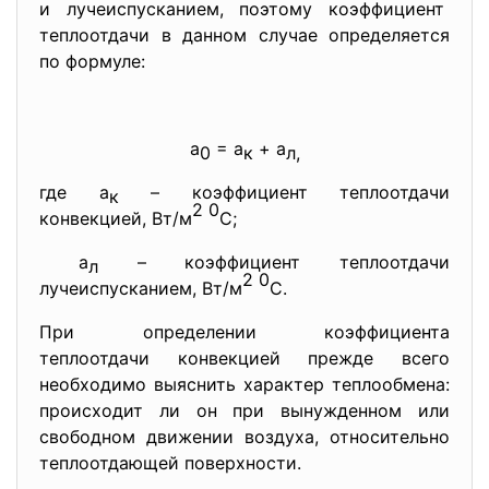
и лучеиспусканием, поэтому коэффициент
теплоотдачи в данном случае определяется
по формуле:
a
= a
+ a
0
к
л,
где a
– коэффициент теплоотдачи
к
2 0
конвекцией, Вт/м
С;
a
– коэффициент теплоотдачи
л
2
0
лучеиспусканием, Вт/м
С.
При определении коэффициента
теплоотдачи конвекцией прежде всего
необходимо выяснить характер теплообмена:
происходит ли он при вынужденном или
свободном движении воздуха, относительно
теплоотдающей поверхности.