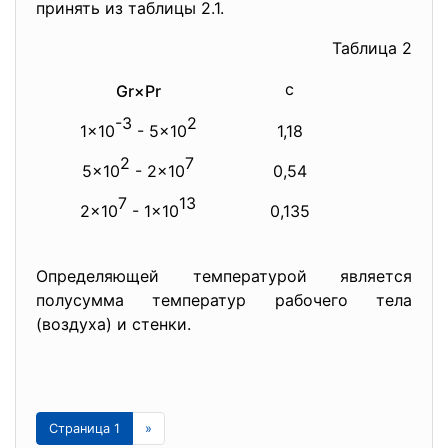
принять из таблицы 2.1.
Таблица 2
с
n
Gr×Pr
-3
2
1×10
- 5×10
1,18
1/8
2
7
5×10
- 2×10
0,54
1/4
7
13
2×10
- 1×10
0,135
1/3
Определяющей температурой является
полусумма температур рабочего тела
(воздуха) и стенки.
Страница 1
»