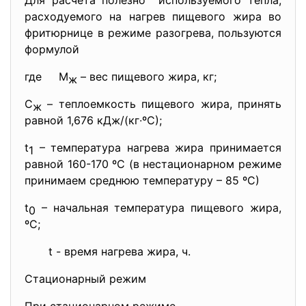
Для расчета полезно используемого тепла,
расходуемого на нагрев пищевого жира во
фритюрнице в режиме разогрева, пользуются
формулой
где М
– вес пищевого жира, кг;
ж
С
– теплоемкость пищевого жира, принять
ж
равной 1,676 кДж/(кг∙ºС);
t
– температура нагрева жира принимается
1
равной 160-170 ºС (в нестационарном режиме
принимаем среднюю температуру – 85 ºС)
t
– начальная температура пищевого жира,
0
ºС;
t - время нагрева жира, ч.
Стационарный режим