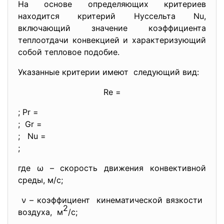
На основе определяющих критериев
находится критерий Нуссельта Nu,
включающий значение коэффициента
теплоотдачи конвекцией и характеризующий
собой тепловое подобие.
Указанные критерии имеют следующий вид:
Re =
; Pr =
; Gr =
; Nu =
;
где ω – скорость движения конвективной
среды, м/с;
ν – коэффициент кинематической вязкости
2
воздуха, м
/с;