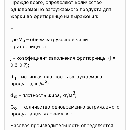
Прежде всего, определяют количество
одновременно загружаемого продукта для
жарки во фритюрнице из выражения:
=
где V
– объем загрузочной чаши
ч
фритюрницы, л;
j - коэффициент заполнения фритюрницы (j =
0,6-0,7);
d
– истинная плотность загружаемого
n
3
продукта, кг/м
;
3
d
– плотность жира, кг/м
;
ж
G
- количество одновременно загружаемого
о
продукта для жарения, кг;
Часовая производительность определяется