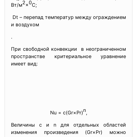
2
0
Вт/м
×
С;
Dt – перепад температур между ограждением
и воздухом
.
При свободной конвекции в неограниченном
пространстве критериальное уравнение
имеет вид:
n
Nu = c(Gr×Pr)
,
Величины с и n для отдельных областей
изменения произведения (Gr×Pr) можно