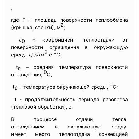
;
где F – площадь поверхности теплообмена
2
(крышка, стенки), м
;
a
– коэффициент теплоотдачи от
0
поверхности ограждения в окружающую
2
0
среду, кДж/м
с
С;
t
– средняя температура поверхности
п
0
ограждения,
С;
0
t
– температура окружающей среды,
С;
0
t - продолжительность периода разогрева
(тепловой обработки), с.
В процессе отдачи тепла
ограждением в окружающую среду
имеет место теплоотдача
конвекцией