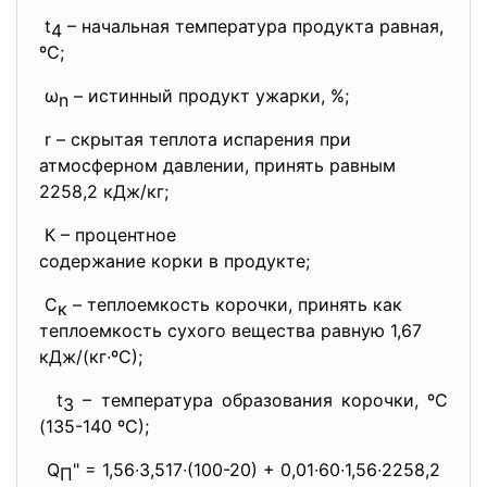
t
– начальная температура продукта равная,
4
ºС;
ω
– истинный продукт ужарки, %;
n
r – скрытая теплота испарения при
атмосферном давлении, принять равным
2258,2 кДж/кг;
К – процентное
содержание корки в продукте;
С
– теплоемкость корочки, принять как
к
теплоемкость сухого вещества равную 1,67
кДж/(кг∙ºС);
t
– температура образования корочки, ºС
3
(135-140 ºС);
Q
" = 1,56∙3,517∙(100-20) + 0,01∙60∙1,56∙2258,2
П