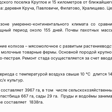
дского поселка Круглое и 15 километров от ближайшег
а: деревня Круча, Павловичи, Филатово, Хралищево. Ц
 зоне умеренно-континентального климата со срав
щный период около 155 дней. Почвы пахотных масс
ние колхоза – мясомолочное с развитым растениеводс
е молочные товарные фермы. Основной породой крупно
о-пестрая. Ремонт стада осуществляется за счет ввод
риода с температурой воздуха свыше 10 °С длится 148
/х культур.
оставляет 3967 га, в том числе сельскохозяйственны
 пастбища 667 га, сады 29 га. Пруды и водоёмы занимаю
е составляет 1838га.