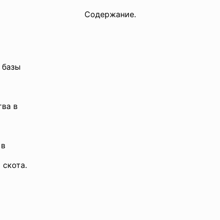
Содержание.
й базы
тва в
 в
скота.