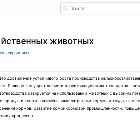
яйственных животных
тель скрыл имя
это достижение устойчивого роста производства сельскохозяйствен
ём. Главное в осуществлении интенсификации животноводства – леж
вотноводства базируется на использовании животных с высоким пот
е продуктивности с наименьшими затратами кормов и труда, на осн
хранения кормов, развитие комбикормовой промышленности, повыше
мких процессов.