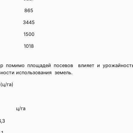
865
3445
1500
1018
ур помимо площадей посевов влияет и урожайность
вности
использования земель.
(ц/га)
ц/га
6,3
,1