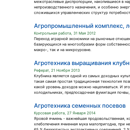
межотраслевые диспропорции, накопившиеся в нар
непроизводственного назначения, и особенно эне
сложившихся управленческих структур потребност
Агропромышленный комплекс, л
Контрольная работа, 31 Мая 2012
Переход аграрной экономики на рыночные отноше
базирующихся на многообразии форм собственност
макро-, так и на микроуровне.
Агротехника выращивания клубн
Реферат, 21 Ноября 2013
Клубника является одной из самых доходных куль
такая самая простая традиционная технология поз
какой уровень доходов можно нацеливаться. И это
холодильниках, предпосадочная фумигация почвы, 
Агротехника семенных посевов
Курсовая работа, 27 Января 2014
Яровой ячмень - важнейшая продовольственная, кор
хлебопечения ячменная мука малопригодна, при нео
65 % безазотистых экстрактивных соединений, 2 % 