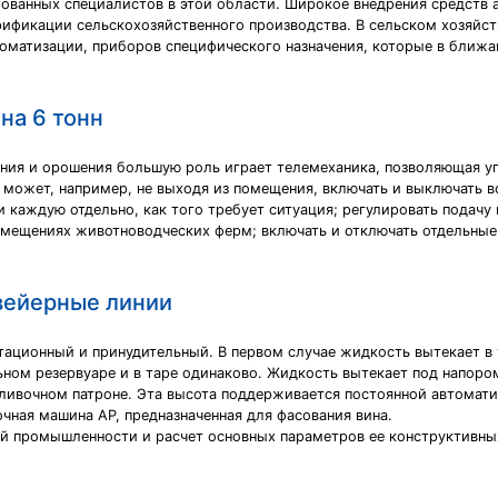
ованных специалистов в этой области. Широкое внедрения средств
ификации сельскохозяйственного производства. В сельском хозяйств
томатизации, приборов специфического назначения, которые в ближ
на 6 тонн
ения и орошения большую роль играет телемеханика, позволяющая уп
 может, например, не выходя из помещения, включать и выключать в
 каждую отдельно, как того требует ситуация; регулировать подач
омещениях животноводческих ферм; включать и отключать отдельные
вейерные линии
ационный и принудительный. В первом случае жидкость вытекает в 
ном резервуаре и в таре одинаково. Жидкость вытекает под напоро
зливочном патроне. Эта высота поддерживается постоянной автомат
чная машина АР, предназначенная для фасования вина.
й промышленности и расчет основных параметров ее конструктивны