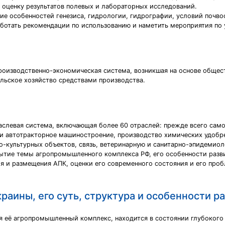
 оценку результатов полевых и лабораторных исследований.
ие особенностей генезиса, гидрологии, гидрографии, условий почво
аботать рекомендации по использованию и наметить мероприятия по
оизводственно-экономическая система, возникшая на основе общест
ьское хозяйство средствами производства.
левая система, включающая более 60 отраслей: прежде всего само
и автотракторное машиностроение, производство химических удобре
-культурных объектов, связь, ветеринарную и санитарно-эпидемио
ытие темы агропромышленного комплекса РФ, его особенности разв
я и размещения АПК, оценки его современного состояния и его про
аины, его суть, структура и особенности 
я её агропромышленный комплекс, находится в состоянии глубокого 