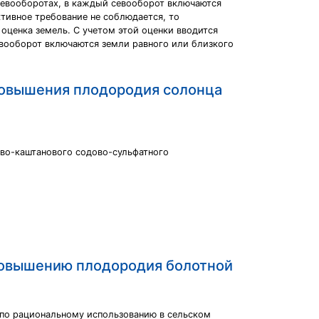
севооборотах, в каждый севооборот включаются
тивное требование не соблюдается, то
оценка земель. С учетом этой оценки вводится
евооборот включаются земли равного или близкого
повышения плодородия солонца
ово-каштанового содово-сульфатного
повышению плодородия болотной
 по рациональному использованию в сельском