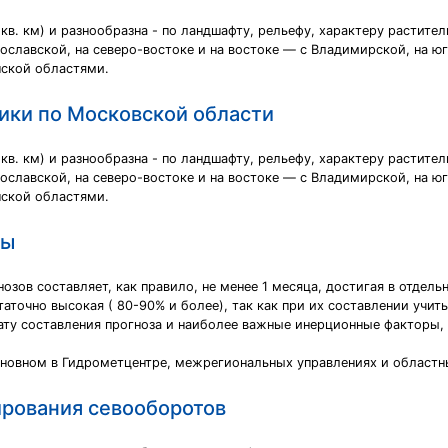
в. км) и разнообразна - по ландшафту, рельефу, характеру растител
рославской, на северо-востоке и на востоке — с Владимирской, на юг
нской областями.
ики по Московской области
в. км) и разнообразна - по ландшафту, рельефу, характеру растител
рославской, на северо-востоке и на востоке — с Владимирской, на юг
нской областями.
зы
зов составляет, как правило, не менее 1 месяца, достигая в отдел
аточно высокая ( 80-90% и более), так как при их составлении учи
ату составления прогноза и наиболее важные инерционные факторы,
новном в Гидрометцентре, межрегиональных управлениях и областн
рования севооборотов