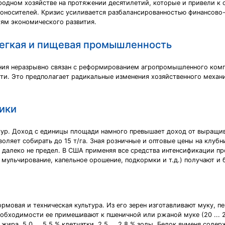
одном хозяйстве на протяжении десятилетий, которые и привели к 
ргоносителей. Кризис усиливается разбалансированностью финансово
ям экономического развития.
егкая и пищевая промышленность
ния неразрывно связан с реформированием агропромышленного комп
и. Это предполагает радикальные изменения хозяйственного механи
ики
тур. Доход с единицы площади намного превышает доход от выращи
воляет собирать до 15 т/га. Зная розничные и оптовые цены на клуб
 далеко не предел. В США применяя все средства интенсификации пр
мульчирование, капельное орошение, подкормки и т.д.) получают и б
мовая и техническая культура. Из его зерен изготавливают муку, пе
бходимости ее примешивают к пшеничной или ржаной муке (20 ... 25 
жира, 5,0 ... 5,5 % клетчатки, 2,5 ... 2,8 % золы. Белок ячменя со