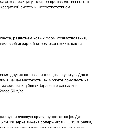
острому дефициту товаров производственного и
-кредитной системы, несоответствием
лекса, развитием новых форм хозяйствования,
зма всей аграрной сферы экономики, как на
вания других полевых и овощных культур. Даже
нику в Вашей местности Вы можете прикинуть на
оизводства клубники (хранение рассады в
олее 50 т/га.
рловую и ячневую крупу, суррогат кофе. Для
%).1:8 зерне ячменя содержится 7 ... 15 % белка,
держит все незаменимые аминокислоты, включая