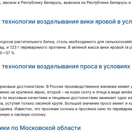
, ввозом в Республику Беларусь, вывозом из Республики Беларусь 
технологии возделывания вики яровой в усл
сурсов растительного белка, столь необходимого для сельскохозяйс
. ед. и 123 г переваримого протеина. В зеленой массе вики яровой (в
26—37 %.
 технологии возделывания проса в условиях
мовым достоинством. В России производственное значение имеют д
нно на крупяное зерно, второй – на корм скоту и птице в виде зелё
ое по вкусовым качествам и пищевым достоинствам занимает одно из
 уступая только овсяной крупе. Большое значение просо имеет и ка
няка. Известно, что просяная солома и просяное сено по перевари
нную и овсяную солому.
ики по Московской области