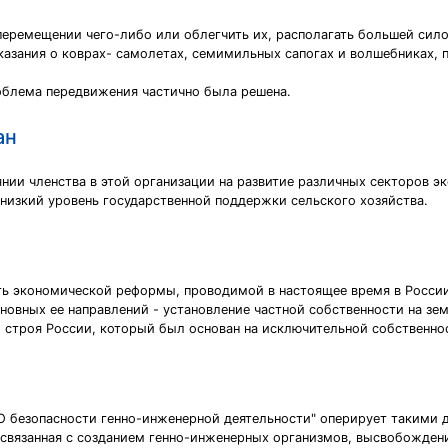
еремещении чего-либо или облегчить их, располагать большей сило
азания о коврах- самолетах, семимильных сапогах и волшебниках, 
облема передвижения частично была решена.
ан
нии членства в этой организации на развитие различных секторов э
низкий уровень государственной поддержки сельского хозяйства.
сть экономической реформы, проводимой в настоящее время в Росс
овных ее направлений - установление частной собственности на зе
 строя России, который был основан на исключительной собственнос
"О безопасности генно-инженерной деятельности" оперирует такими 
ь, связанная с созданием генно-инженерных организмов, высвобожде