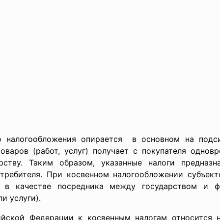
о налогообложения
опирается в основном на подси
оваров (работ, услуг) получает с покупателя однов
рству. Таким образом, указанные налоги предназн
отребителя. При косвенном налогообложении субъект
й в качестве посредника между государством и ф
и услуги).
ийской Федерации к косвенным налогам относится н