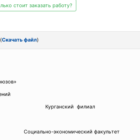
лько стоит заказать работу?
(
Скачать файл
)
оюзов»
ений
Курганский филиал
Социально-экономический факуль
тет