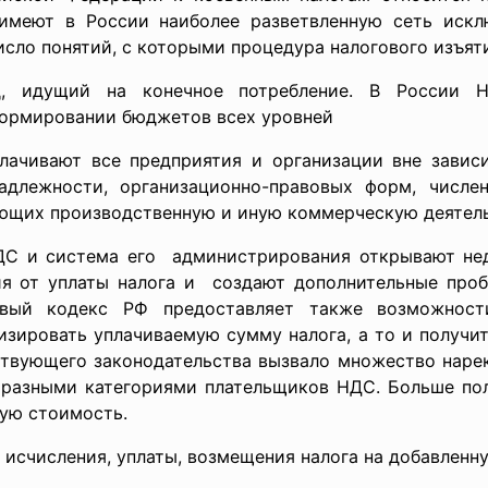
 имеют в России наиболее разветвленную сеть искл
исло понятий, с которыми процедура налогового изъят
д, идущий на конечное потребление. В России 
формировании бюджетов всех уровней
лачивают все предприятия и организации вне завис
надлежности, организационно-правовых форм, числе
яющих производственную и иную коммерческую деятель
ДС и система его администрирования открывают
не
 от уплаты налога и создают дополнительные проб
овый кодекс РФ предоставляет также возможнос
зировать уплачиваемую сумму налога, а то и получи
ствующего законодательства вызвало множество наре
 разными категориями плательщиков НДС. Больше по
ную стоимость.
 исчисления, уплаты, возмещения налога на добавленн