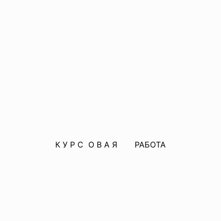
К У Р С О В А Я РАБОТА