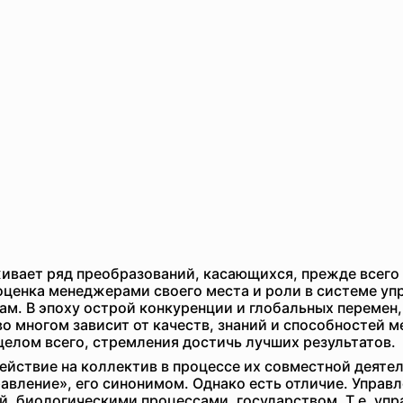
ивает ряд преобразований, касающихся, прежде всего
оценка менеджерами своего места и роли в системе уп
м. В эпоху острой конкуренции и глобальных перемен, 
во многом зависит от качеств, знаний и способностей 
целом всего, стремления достичь лучших результатов.
ействие на коллектив в процессе их совместной деяте
равление», его синонимом. Однако есть отличие. Управ
й, биологическими процессами, государством. Т.е. уп