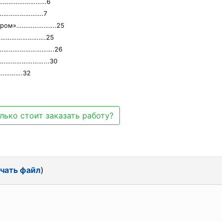
………………………………6
………………………….7
Газпром»………………….25
…………………………….25
та…………………………….26
…………………………...30
………….32
лько стоит заказать работу?
чать файл
)