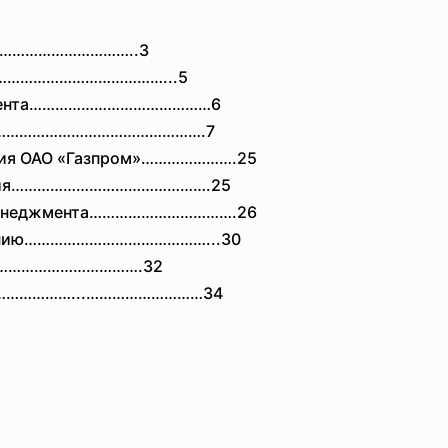
……………
………………..3
…………
…………………………...5
еджмента……………………………………6
ий…………………………………………….7
ения ОАО «Газпром»………………….25
риятия……………………………………….25
й менеджмента……………………………
.26
ованию…………………………………
…...30
…………
………………….32
……………………...………………………
34