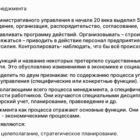
енеджмента
нистративного управления в начале 20 века выделил 
ение, организация, распорядительство, согласование,
авливать программу действий. Организовывать – стро
яжаться – приводить в действие персонал предприятия.
 усилия. Контролировать- наблюдать, что бы всё проис
нкций и название некоторых претерпело существенные
ля. Это обусловлено изменениями в экономике и социа
делить по двум
признакам: по содержанию процесса уп
 управления (специфические или конкретные функции).
олагающими всего процесса менеджмента, а специфич
ости работников. Они изучаются специальными дисцип
рский учет, планирование, правоведение и др.
мента как процесса отражают основные функции. Они
 - экономическими процессами.
являются:
 целеполагание, стратегическое планирование.