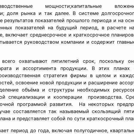
оизводственные мощности;капитальные влож
ки; доля рынка и так далее. В системе долгосрочно
ие результатов показателей прошлого периода и на ос
нных показателей на будущий период, в расчете н
е, включает среднесрочное и краткосрочное планиров
атывается руководством компании и содержит главные
 всего охватывают пятилетний срок, поскольку он
парата и ассортимента продукции. В этих планах
производственная стратегия фирмы в целом и каждо
тей, освоение новой продукции и расширение ассорт
ределение объёма и структуры необходимых ресурсо
ой специализации и кооперации производства. Ср
рочной программой развития. На некоторых предпр
учае составляется так называемый скользящий пяти
лана и представляет собой по сути краткосрочный пла
ет период до года, включая полугодичное, квартальн