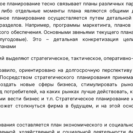
ое планирование тесно связывает планы различных пар
, либо отдельные моменты плана являются общими 
ное планирование осуществляется путем детальной
азделов. Например, программы маркетинга, планов 
кого обеспечения. Основными звеньями текущего план
олугодовые). Это – детальная конкретизация це
ланами
 выделяют стратегическое, тактическое, оперативно-
правило, ориентировано на долгосрочную перспективу
 Посредством стратегического планирования приним
создать новые сферы бизнеса, стимулировать рын
д потребителей, на каких рынках лучше действовать, 
ми вести бизнес и т.п. Стратегическое планирование
ожет столкнуться фирма в будущем, и на этой осно
вания составляется план экономического и социальн
енной, хозяйственной и социальной деятельности 