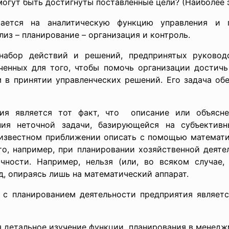
могут быть достигнуты поставленные цели? (Наиболее 
рается на аналитическую функцию управления и 
лиз – планирование – организация и контроль.
набор действий и решений, предпринятых руковод
аченных для того, чтобы помочь организации достичь
 в принятии управленческих решений. Его задача обе
ния является тот факт, что описание или объясне
ия неточной задачи, базирующейся на субъективн
известном приближении описать с помощью математич
то, например, при планировании хозяйственной деяте
ности. Например, нельзя (или, во всяком случае, 
, опираясь лишь на математический аппарат.
х с планированием
деятельности предприятия являет
 детальное изучение функции планирования в менедж