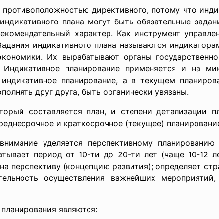
 противоположностью директивного, потому что инди
 индикативного плана могут быть обязательные задани
екомендательный характер. Как инструмент управле
 Задания индикативного плана называются индикатора
экономики. Их вырабатывают органы государственн
. Индикативное планирование применяется и на ми
 индикативное планирование, а в текущем планиров
олнять друг друга, быть органически увязаны.
торый составляется план, и степени детализации п
среднесрочное и краткосрочное (текущее) планировани
нимание уделяется перспективному планированию 
атывает период от 10-ти до 20-ти лет (чаще 10-12 л
а перспективу (концепцию развития); определяет стр
ательность осуществления важнейших мероприятий,
планирования являются: