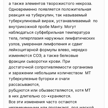
а также элементов творожистого некроза.
Одновременно появляется положительная
реакция на туберкулин, так называемый
туберкулиновый вираж, устанавливаемый по
внутрикожной пробе Манту. Могут
наблюдаться субфебрильная
температура
тела, гиперплазия наружных лимфатических
узлов, умеренная лимфопения и сдвиг
лейкоцитарной формулы влево, нередко
изменяются СОЭ, а также белковые
фракции сыворотки крови. При
достаточной сопротивляемости организма
и заражении небольшим
количеством МТ
туберкулезные бугорки и очаги
рассасываются,
рубцуются или обызвествляются, хотя МТ
в них длительно со-•храняются.
Все эти изменения часто
остаются
незамеченными или протекают под маской