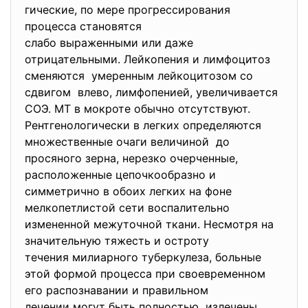
гические, по мере прогрессирования
процесса становятся
слабо выраженными или даже
отрицательными. Лейкопения и лимфоцитоз
сменяются умеренным лейкоцитозом со
сдвигом влево, лимфопенией, увеличивается
СОЭ. МТ в мокроте обычно отсутствуют.
Рентгенологически в легких определяются
множественные очаги величиной до
просяного зерна, нерезко очерченные,
расположенные цепочкообразно и
симметрично в обоих легких на фоне
мелкопетлистой сети воспалительно
измененной межуточной ткани. Несмотря на
значительную тяжесть и остроту
течения милиарного туберкулеза, больные
этой формой процесса при своевременном
его распознавании и правильном
лечении могут быть полностью излечены.