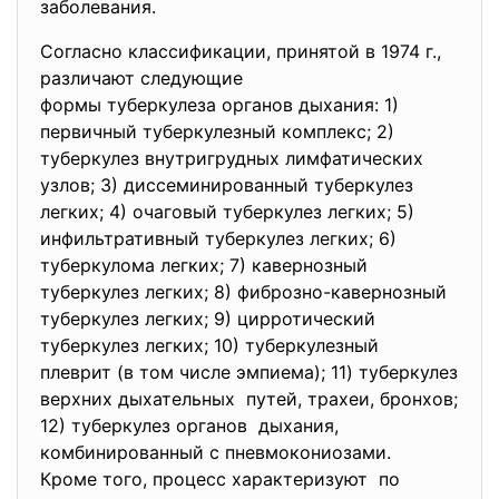
заболевания.
Согласно классификации, принятой в 1974 г.,
различают следующие
формы туберкулеза органов
дыхания: 1)
первичный туберкулезный
комплекс; 2)
туберкулез внутригрудных лимфатических
узлов; 3) диссеминированный туберкулез
легких; 4) очаговый туберкулез легких; 5)
инфильтративный туберкулез легких; 6)
туберкулома легких; 7) кавернозный
туберкулез легких; 8) фиброзно-кавернозный
туберкулез легких; 9) цирротический
туберкулез легких; 10) туберкулезный
плеврит (в том числе эмпиема); 11) туберкулез
верхних дыхательных путей, трахеи, бронхов;
12) туберкулез органов дыхания,
комбинированный с
пневмокониозами.
Кроме того, процесс характеризуют по