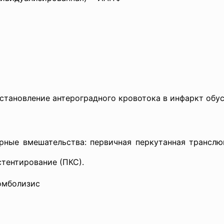
становление антероградного кровотока в инфаркт об
арные вмешате
льства: первичная перкутанная трансл
стентир
ование (ПКС).
омболизис