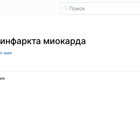
 инфаркта миокарда
ыл имя
ние