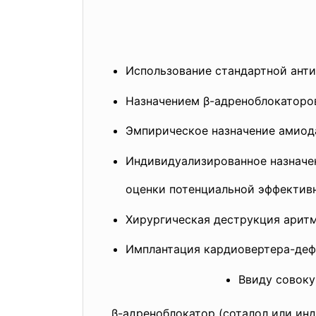
Использование стандартной анти
Назначением β-адреноблокаторо
Эмпирическое назначение амиод
Индивидуализированное назначе
оценки потенциальной эффекти
Хирургическая деструкция аритм
Имплантация кардиовертера-де
Ввиду совоку
β-адреноблокатор (соталол или инд