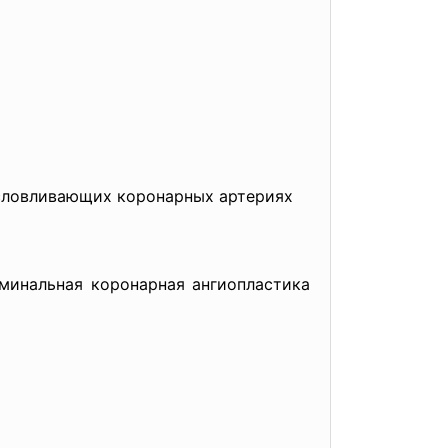
условливающих коронарных артериях
юм
инальная коронарная ангиопласт
ика