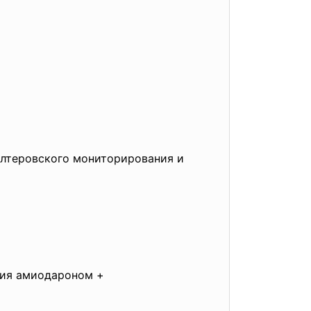
олтеровского мониторирования и
пия амиодароном +