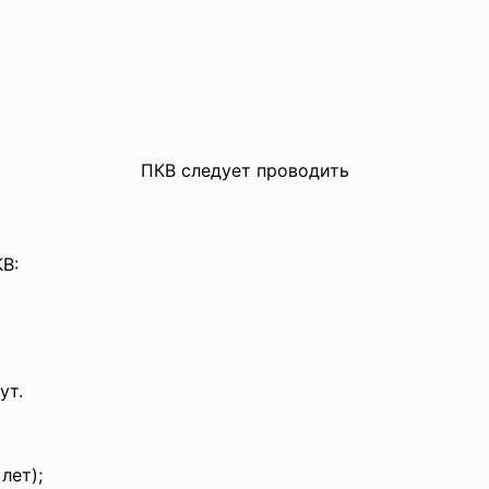
ПКВ следует проводить
К
В:
ут.
лет);