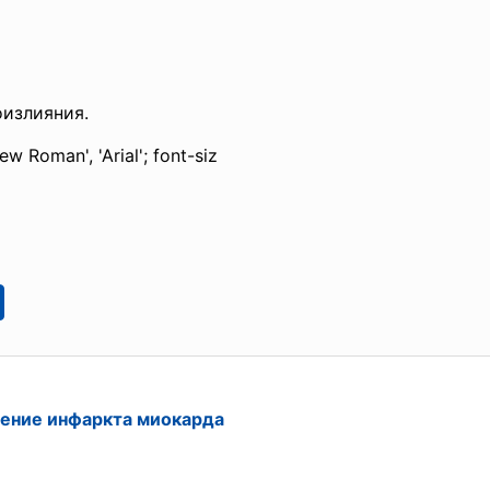
излияния.
w Roman', 'Arial'; font-siz
чение инфаркта миокарда