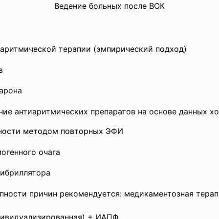
Ведение больных после ВОК
аритмической терапии (эмпирический подход)
в
арона
ние антиаритмических препаратов на основе данных х
вности методом повторных ЭФИ
огенного очага
фибриллятора
пности причин рекомендуется: медикаментозная тера
ивидуализированная) + ИАПФ