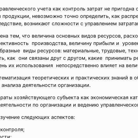
ленческого учета как контроль затрат не пригодна о
и продукции, невозможно точно определить, как расп
ледствие, возникают сложности с управлением затрата
 тем, что величина основных видов ресурсов, расхо
ффективность производства, величину прибыли и урове
разные виды ресурсов: материальные, трудовые, техн
ть, как они связаны друг с другом, какие принимать 
ень их использования непосредственно влияет на ве
ематизация теоретических и практических знаний в об
и анализа деятельности организации.
раты хозяйствующего субъекта как экономическая ка
деятельности по организации и ведению
управленчес
зучение следующих аспектов:
 контроля;
ости;