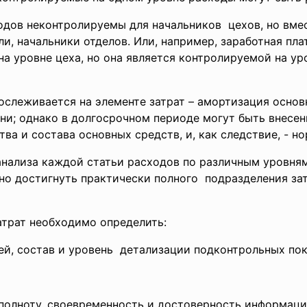
ходов неконтролируемы для
начальников цехов, но вмес
и, начальники отделов. Или, например, заработная пла
а уровне цеха, но она является контролируемой на ур
слеживается на элементе затрат – амортизация основ
ни; однако в долгосрочном периоде могут быть внесе
ва и состава основных средств, и, как следствие, - н
нализа каждой статьи расходов по различным уровням
о достигнуть практически полного подразделения за
трат необходимо определить:
ей, состав и уровень детализации подконтрольных
пок
 полноту, своевременность и достоверность информаци