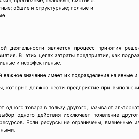
ские; прогнозные, плановые; сметные;
тные; общие и структурные; полные и
ые
й деятельности является процесс принятия решен
иятия. В этих целях затраты предприятия, как подра
тивные и неэффективные.
 важное значение имеет их подразделение на явные и 
ы, которые должно нести предприятие при выполнен
т одного товара в пользу другого, называют альтерн
выбор одного действия исключает появление другог
 ресурсов. Если ресурсы не ограничены, вмененные и
ьными.