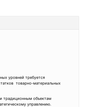
ных уровней требуется
статков товарно-материальных
ли традиционным объектам
атегическому управлению.