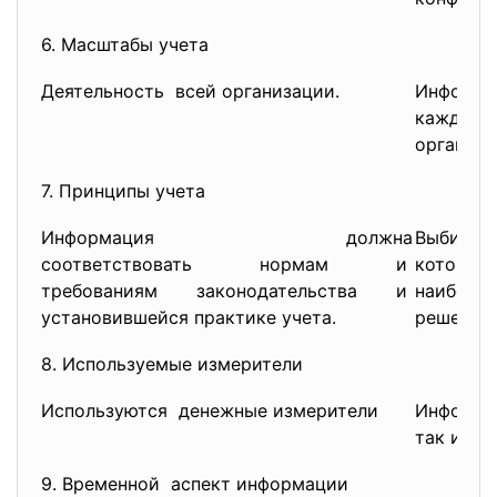
6. Масштабы учета
Деятельность всей организации.
Информа
каждой
организа
7. Принципы учета
Информация должна
Выбира
соответствовать нормам и
которы
требованиям законодательства и
наиболе
установившейся практике учета.
решения.
8. Используемые измерители
Используются денежные измерители
Информ
так и н
9. Временной аспект информации