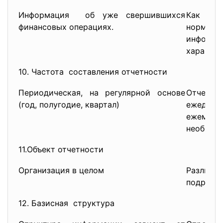
Информация об уже свершившихся
Как ф
финансовых операциях.
нормат
информа
характер
10. Частота составления отчетности
Периодическая, на регулярной основе
Отчеты
(год, полугодие, квартал)
ежедн
ежемеся
необходи
11.Объект отчетности
Организация в целом
Разли
подразде
12. Базисная структура