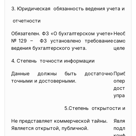
3. Юридическая обязанность ведения учета и пр
отчетности
Обязателен. ФЗ «О бухгалтерском учете»
Необяз
№129 – ФЗ установлено требование
самост
ведения бухгалтерского учета.
целесооб
4. Степень точности информации
Данные должны быть достаточно
Приблиз
точными и достоверными.
опера
доста
управлен
5.Степень открытости инфо
Не представляет коммерческой тайны.
Является
Является открытой, публичной.
подлежит
конфиден