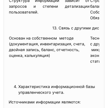
Структура информации зависит от
Строит
запросов и степени детализации
балансо
пользователей.
Собст
Обязател
13. Связь с другими дисцип
Основан на собственном методе
Тесно св
(документация, инвентаризация, счета,
с другим
двойная запись, баланс, отчетность,
микроэк
оценка, калькуляция)
экономич
статисти
Характеристика информационной базы
управленческого учета.
Источниками информации являются: