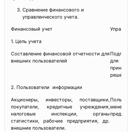
Сравнение финансового и
управленческого учета.
Финансовый учет
Управлен
1. Цель учета
Составление финансовой отчетности для
Подго
внешних пользователей
для мен
принят
решений
2. Пользователи информации
Акционеры, инвесторы, поставщики,
Польз
покупатели, кредитные учреждения,
менед
налоговые инспекции, органы
предпри
статистики, рабочие предприятия, др.
внешние пользователи.