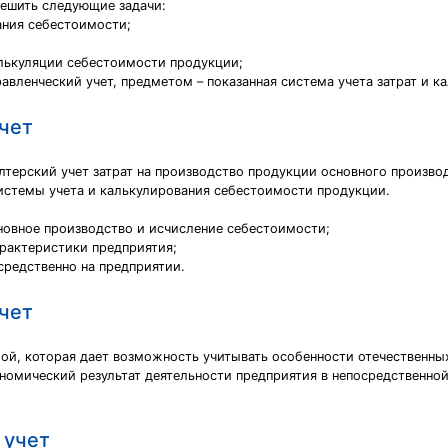
решить следующие задачи:
ания себестоимости;
алькуляции себестоимости продукции;
вленческий учет, предметом – показанная система учета затрат и 
чет
лтерский учет затрат на производство продукции основного произво
истемы учета и калькулирования себестоимости продукции.
сновное производство и исчисление себестоимости;
рактеристики предприятия;
средственно на предприятии.
чет
ой, которая дает возможность учитывать особенности отечественны
номический результат деятельности предприятия в непосредственно
 учет