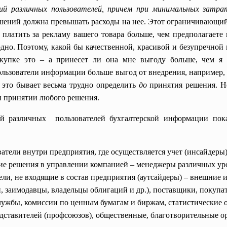
ий различных пользователей, причем при минимальных затр
ений должна превышать расходы на нее. Этот ограничивающий
 платить за рекламу вашего товара больше, чем предполагаете
дно. Поэтому, какой бы качественной, красивой и безупречной
упке это – а принесет ли она мне выгоду больше, чем я 
льзователи информации больше выгод от внедрения, например, с
 это бывает весьма трудно определить
до
принятия решения. Н
 принятии любого решения.
ей различных пользователей бухгалтерской
информации пока
зователи внутри предприятия, где осуществляется учет (инсайдеры
ие решения в управлении компанией – менеджеры различных ур
атели, не входящие в состав предприятия (аутсайдеры) – внешние
, заимодавцы, владельцы облигаций и др.), поставщики, покупа
ужбы, комиссии по ценным бумагам и биржам, статистические о
едставителей (профсоюзов), общественные, благотворительные о