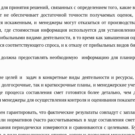
 для принятия решений, связанных с определением того, какие
ат не обеспечивает достаточной точности получаемых оценок
я искаженным, и менеджеры могут отказаться от производств
, где стоимостная информация используется для установлени
ибыльными видами деятельности, в то время как завышенная 
я соответствующего спроса, и к отказу от прибыльных видов би
 должна предоставлять необходимую информацию для планиро
е целей и задач в конкретные виды деятельности и ресурсы,
 долгосрочные, так и краткосрочные планы, и менеджерские уч
 процесса составления смет готовятся более детально, чем
 менеджеры для осуществления контроля и оценивания показат
н гарантировать, что фактические результаты совпадут с зап
или нормативов (часто рассчитываемых в ходе составления смет
вания периодически измеряются и сравниваются с целевыми. 
 в виде периодических отчетов, которые позволяют менеджерам