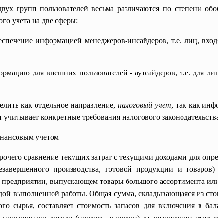
х групп пользователей весьма различаются по степени обобщ
го учета на две сферы:
спечение информацией менеджеров-инсайдеров, т.е. лиц, вход
рмацию для внешних пользователей - аутсайдеров, т.е. для ли
елить как отдельное направление,
налоговый учет
, так как ин
и учитывает конкретные требования налогового законодательства
инансовым учетом
рочего сравнение текущих затрат с текущими доходами для опр
незавершенного производства, готовой продукции и товаров)
а предприятии, выпускающем товары большого ассортимента и
ждой выполненной работы. Общая сумма, складывающаяся из стои
го сырья, составляет стоимость запасов для включения в ба
з полученного дохода (продаж, выручки) от реализации этих 