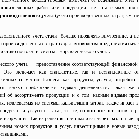
произведенных работ или продукции, т.е. тем самым подг
роизводственного учета
(учета производственных затрат, см. н
зводственного учета стали больше проявлять внутренние, а не
о производственных затратах для руководства предприятия нача
го стало появление системы управленческого учета.
ческого учета — предоставление соответствующей финансово
 Это включает как стандартные, так и нестандартные от
зличных сегментов бизнеса, как продукты, услуги, потребите
ется только прибыльными видами деятельности. Такая же 
ий об ассортименте продукции и о том, какими видами прод
х, извлекаемая из системы калькуляции затрат, также играет
продукты и услуги на заказ, т.е. те, на которые нет готовых
 информация. Такие решения принимаются через различные 
рением новых продуктов и услуг, инвестициями в новые завод
оставщиками.