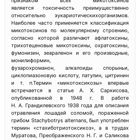
признаком всех микотоксинов
является токсичность преимущес
твенно
относительно эукариотическихор
ганизмов.
Наиболее часто применяется классификация
микотоксинов по молекулярному строению,
согласно которой различают афлатоксины,
трихотеценовые микотоксины, охратоксины,
фумонизин, зеараленон и его производные,
монилиформин,
фузарохроманон, алкалоиды спор
ыньи,
циклопиазоновую кислоту, патулин, цитринин
и т. п.Термин «микотоксикозы» впервые
встречается в статье А. Х. Саркисова,
опубликованной в 1948 г. В работе
Н. А. Грандилевского 1938 года для описания
отравления лошадей соломой, пораженной
грибом Stachybotrys alternans, был употреблен
термин «стахиботриотоксикоз», а в трудах
Муратова, Преображенского Н. Г. и Саликова