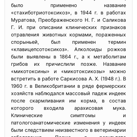
было применено название
«стахиботриотоксикоз», в 1944 г. в работах
Муратова, Преображенского Н. Г. и Саликова
Г. И. при описании клинических признаков
отравления животных кормами, пораженных
спорыньей, был применен термин
«клавицепсотоксикоз». Алколоиды рожков
были выявлены в 1864 г., а к метаболитам
грибов их причислили позже. Название
«микотоксины» и «микотоксикозы» можно
встретить в работе Саркисова А. Х. (1948 г.). В
1960 г. в Великобритании в ряде фермерских
хозяйств наблюдался массовый падеж индеек
после скармливания им корма, в состав
которого входила арахисовая мука.
Клинические симптомы и
патологоанатомические изменения у индеек
были следствием неизвестного в ветеринарии