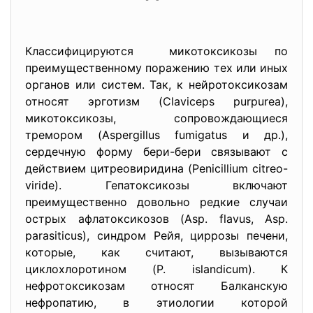
Классифицируются микотоксикозы по
преимущественному поражению тех или иных
органов или систем. Так, к нейротоксикозам
относят эрготизм (Claviceps purpurea),
микотоксикозы, сопровождающиеся
тремором (Aspergillus fumigatus и др.),
сердечную форму бери-бери связывают с
действием цитреовиридина (Penicillium citrеo-
viride). Гепатоксикозы включают
преимущественно довольно редкие случаи
острых афлатоксикозов (Asp. flavus, Asp.
parasiticus), синдром Рейя, циррозы печени,
которые, как считают, вызываются
циклохлоротином (P. islandicum). К
нефротоксикозам относят Балканскую
нефропатию, в этиологии которой