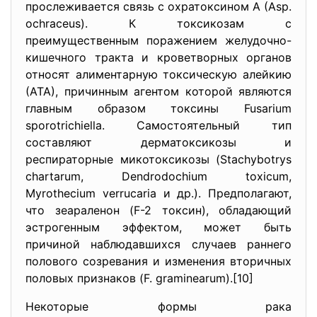
прослеживается связь с охратоксином А (Asp.
ochraceus). К токсикозам с
преимущественным поражением желудочно-
кишечного тракта и кроветворных органов
относят алиментарную токсическую алейкию
(АТА), причинным агентом которой являются
главным образом токсины Fusarium
sporotrichiella. Самостоятельный тип
составляют дерматоксикозы и
респираторные микотоксикозы (Stachybotrys
chartarum, Dendrodochium toxicum,
Myrothecium verrucaria и др.). Предполагают,
что зеараленон (F-2 токсин), обладающий
эстрогенным эффектом, может быть
причиной наблюдавшихся случаев раннего
полового созревания и изменения вторичных
половых признаков (F. graminearum).[10]
Некоторые формы рака