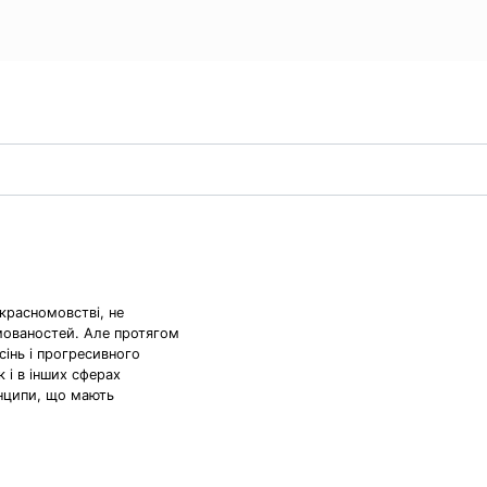
красномовстві, не
мованостей. Але протягом
сінь і прогресивного
к і в інших сферах
инципи, що мають