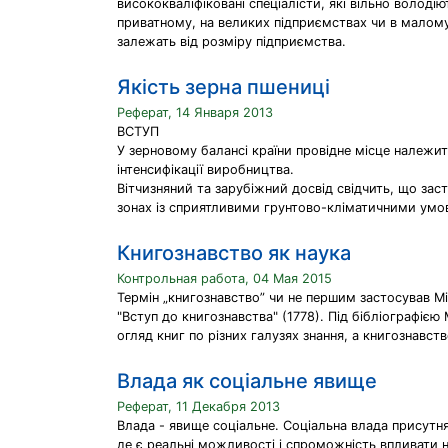
висококваліфіковані спеціалісти, які вільно волод
приватному, на великих підприємствах чи в малому і
залежать від розміру підприємства.
Якість зерна пшениці
Реферат, 14 Января 2013
ВСТУП
У зерновому балансі країни провідне місце належи
інтенсифікації виробництва.
Вітчизняний та зарубіжний досвід свідчить, що за
зонах із сприятливими грунтово-кліматичними умо
Книгознавство як наука
Контрольная работа, 04 Мая 2015
Термін „книгознавство” чи не першим застосував Міха
"Вступ до книгознавства" (1778). Під бібліографією
огляд книг по різних галузях знання, а книгознавс
Влада як соціальне явище
Реферат, 11 Декабря 2013
Влада - явище соціальне. Соціальна влада присутня 
де є реальні можливості і спроможність впливати 