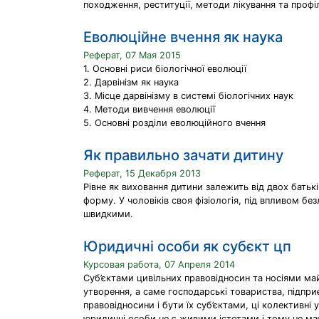
походження, реституції, методи лікування та профі
Еволюційне вчення як наука
Реферат, 07 Мая 2015
1. Основні риси біологічної еволюції
2. Дарвінізм як наука
3. Місце дарвінізму в системі біологічних наук
4. Методи вивчення еволюції
5. Основні розділи еволюційного вчення
Як правильно зачати дитину
Реферат, 15 Декабря 2013
Рівне як виховання дитини залежить від двох батьк
форму. У чоловіків своя фізіологія, під впливом бе
швидкими.
Юридичні особи як субєкт цп
Курсовая работа, 07 Апреля 2014
Суб’єктами цивільних правовідносин та носіями май
утворення, а саме господарські товариства, підприє
правовідносини і бути їх суб’єктами, ці колективні
юридичні особи не є живими істотами і тому не маю