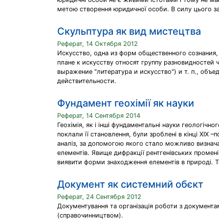
метою створення юридичної особи. В силу цього за
Скульптура як вид мистецтва
Реферат, 14 Октября 2012
Искусство, одна из форм общественного сознания,
плане к искусству относят группу разновидностей
выражение "литература и искусство") и т. п., о
действительности.
Фундамент геохімії як науки
Реферат, 14 Сентября 2014
Геохімія, як і інші фундаментальні науки геологічно
поклали її становлення, були зроблені в кінці XIX –
аналіз, за ​​допомогою якого стало можливо визнача
елементів. Явище дифракції рентгенівських промені
виявити форми знаходження елементів в природі. Т
Документ як системний обєкт
Реферат, 24 Сентября 2012
Документування та організація роботи з документа
(справочинництвом).