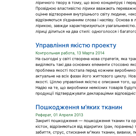
ліричного твору в тому, що воно концентрує і пере
Провідною властивістю лірики вважають переважно 
оцінне відтворення внутрішнього світу людини, «ек
відрізняються з'єднанням слова і наспіву. Основа в
лірикою, завжди характеризуються узагальненістю.
ліриці ділиться на два стилі: одноголосся і багатог
Управління якістю проекту
Контрольная работа, 13 Марта 2014
На сьогодні у світі створена нова стратегія, яка т
виділяють такі два основних елементи стосовно яко
проблема якості постала перед кожним виробником
актуальне на всіх фазах його життєвого циклу. Нов
якості. Ціллю управління якістю є описання того, 
Надію на те, що виробники неякісних товарів будуть
продукції підтверджувати деклараціями відповідніс
Пошкодження м’яких тканин
Реферат, 01 Апреля 2013
Закриті пошкодження — пошкодження тканин та орга
кісток, відрізняються від відкритих (ран, поране
забиття, струс, стискання м"яких тканин, вивихи, 