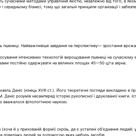
іють сучасними методами управління якістю, незалежно від того, в я
 середньому бізнесі, тому що загальні принципи організації і забезпе
ть пшениці. Найважливіше завдання на перспективу— зростання врожай
стосування інтенсивних технологій вирощування пшениці на сучасному 
вами постійно одержувати на великих площах 45—50 ц/га зерна.
ель Деніс (кінець XVIII ст.). Його теоретичні погляди викладено в пра
 М. Деніс розумів насамперед історію рукописної і друкованої книги.
тво вважалося філологічною наукою.
(хоча й у прихованій формі) скрізь, де є усталені об'єднання людей: 
на поведінку людей за допомогою яких-небудь засобів.