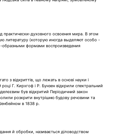
од практически-духовного освоения мира. В этом
ную литературу (которую иногда выделяют особо -
нно-образными формами воспроизведения
гато з відкриттів, що лежать в основі науки і
59 році Г. Кирхгоф і Р. Бунзен відкрили спектральний
Менделєєвим був відкритий Періодичний закон
озволили розкрити внутрішню будову речовини та
Шенбейном в 1838 р.
адання й обробки, називається діловодством