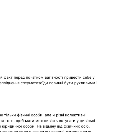
й факт перед початком вагітності привести себе у
запліднення сперматозоїди повинні бути рухливими і
тільки фізичні особи, але й різні колективні
для того, щоб мати можливість вступати у цивільні
 юридичної особи. На відміну від фізичних осіб,
ана людська сила в певному напрямі, зумовленому