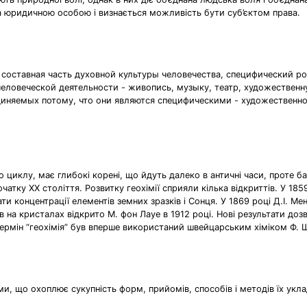
 юридичною осо­бою і визнається можливість бути суб’єктом права.
 составная часть духовной культуры человечества, специфический р
 человеческой деятельности - живопись, музыку, театр, художествен
бъединяемых потому, что они являются специфическими - художестве
го циклу, має глибокі корені, що йдуть далеко в античні часи, проте ба
початку XX століття. Розвитку геохімії сприяли кілька відкриттів. У 18
ти концентрації елементів земних зразків і Сонця. У 1869 році Д.І. 
в на кристалах відкрито М. фон Лауе в 1912 році. Нові результати д
ермін “геохімія” був вперше використаний швейцарським хіміком Ф. 
ми, що охоплює сукупність форм, прийомів, способів і методів їх укл