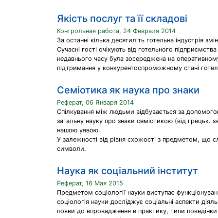
Якість послуг та її складові
Контрольная работа, 24 Февраля 2014
За останні кілька десятиліть готельна індустрія змін
Сучасні гості очікують від готельного підприємств
недавнього часу була зосереджена на оперативному
підтримання у конкурентоспроможному стані готельн
Семіотика як наука про знаки
Реферат, 06 Января 2014
Спілкування між людьми відбувається за допомогою 
загальну науку про знаки семіотикою (від грецьк. 
нашою уявою.
У залежності від рівня схожості з предметом, що сл
символи.
Наука як соціальний інститут
Реферат, 16 Мая 2015
Предметом соціології науки виступає функціонуванн
соціологія науки досліджує соціальні аспекти діял
появи до впровадження в практику, типи поведінки вч