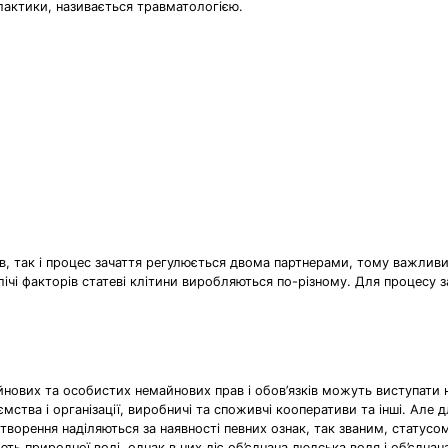
лактики, називається травматологією.
ів, так і процес зачаття регулюється двома партнерами, тому важливи
злічі факторів статеві клітини виробляються по-різному. Для процесу 
нових та особистих немайнових прав і обов’язків можуть виступати не 
мства і організації, виробничі та споживчі кооперативи та інші. Але 
 утворення наділяються за наявності певних ознак, так званим, статусом
ть природної волі, однак в них діє об’єднана людська воля і об’єдн