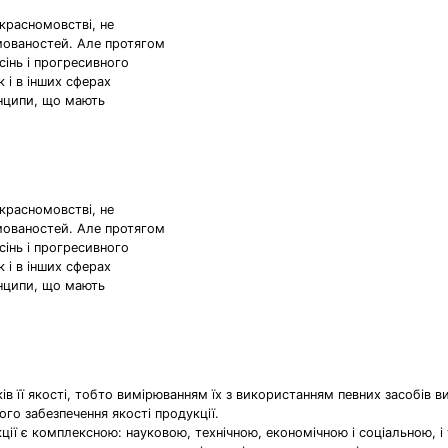
красномовстві, не
мованостей. Але протягом
сінь і прогресивного
к і в інших сферах
инципи, що мають
красномовстві, не
мованостей. Але протягом
сінь і прогресивного
к і в інших сферах
инципи, що мають
ків її якості, тобто вимірюванням їх з використанням певних засобів в
го забезпечення якості продукції.
ії є комплексною: науковою, технічною, економічною і соціальною, і у