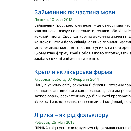
Займенник як частина мови
Лекция, 10 Мая 2013
Займенник (рос. местоимение) – це самостійна час
узагальнено вказує на предмети, ознаки або кількіст
кожний, ніхто. Своє конкретне лексичне значення 
контексті, коли його співвідносять з певними част
мові вживаються для того, щоб уникнути повторенн
цьому їхню форму треба обов’язково узгоджувати з
замість яких ці займенники вжито.
Крапля як лікарська форма
Курсовая работа, 07 Февраля 2014
Нині, в усьому світі, зокрема й України, оторино
поширеності, високої захворюваності, частим розви
захворювань, резистентних до більшості препаратів
кількості захворювань, основними є і соціальні, пов
Лірика – як рід фольклору
Реферат, 25 Мая 2015
ЛІРИКА (від грец. «виконується під акомпанемент лі