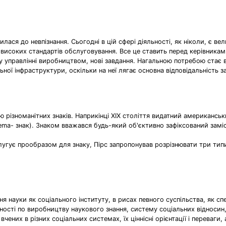
илася до невпізнання. Сьогодні в цій сфері діяльності, як ніколи, є вел
а високих стандартів обслуговування. Все це ставить перед керівника
 управлінні виробництвом, нові завдання. Нагальною потребою стає 
ої інфраструктури, оскільки на неї лягає основна відповідальність з
різноманітних знаків. Наприкінці XIX століття видатний американськ
sema- знак). Знаком вважався будь-який об'єктивно зафіксований зам
угує прообразом для знаку, Пірс запропонував розрізнювати три типи з
я науки як соціального інституту, в рисах певного суспільства, як сп
ьності по виробництву наукового знання, систему соціальних відносин,
ених в різних соціальних системах, їх ціннісні орієнтації і переваги,