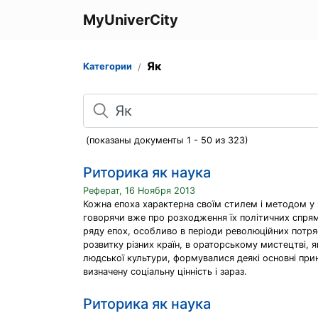
MyUniverCity
Як
Категории
Поиск
(показаны документы 1 - 50 из 323)
Риторика як наука
Реферат, 16 Ноября 2013
Кожна епоха характерна своїм стилем і методом у 
говорячи вже про розходження їх політичних спря
ряду епох, особливо в періоди революційних потря
розвитку різних країн, в ораторському мистецтві, я
людської культури, формувалися деякі основні пр
визначену соціальну цінність і зараз.
Риторика як наука