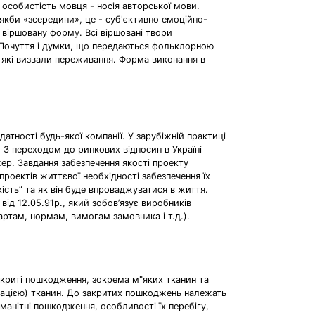
 особистість мовця - носія авторської мови.
якби «зсередини», це - суб'єктивно емоційно-
 віршовану форму. Всі віршовані твори
їв. Почуття і думки, що передаються фольклорною
 які визвали переживання. Форма виконання в
датності будь-якої компанії. У зарубіжній практиці
. З переходом до ринкових відносин в Україні
р. Завдання забезпечення якості проекту
роектів життєвої необхідності забезпечення їх
ість” та як він буде впроваджуватися в життя.
від 12.05.91р., який зобов’язує виробників
артам, нормам, вимогам замовника і т.д.).
акриті пошкодження, зокрема м"яких тканин та
інацією) тканин. До закритих пошкоджень належать
манітні пошкодження, особливості їх перебігу,