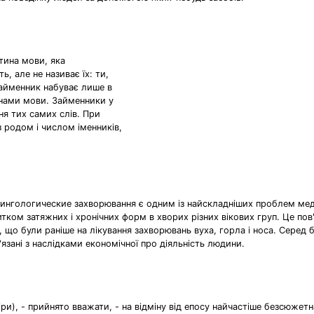
тина мови, яка
ь, але не називає їх: ти,
займенник набуває лише в
инами мови. Займенники у
я тих самих слів. При
 родом і числом іменників,
ларингологические захворювання є одним із найскладніших проблем ме
тком затяжних і хронічних форм в хворих різних вікових груп. Це пов'
, що були раніше на лікування захворювань вуха, горла і носа. Серед
'язані з наслідками економічної про діяльність людини.
ри), - прийнято вважати, - на відміну від епосу найчастіше безсюжетн