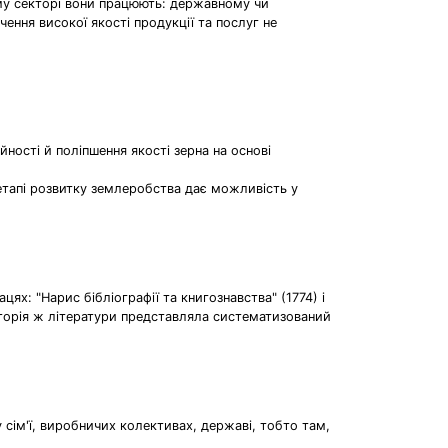
кому секторі вони працюють: державному чи
чення високої якості продукції та послуг не
ності й поліпшення якості зерна на основі
етапі розвитку землеробства дає можливість у
цях: "Нарис бібліографії та книгознавства" (1774) і
 Історія ж літератури представляла систематизований
у сім'ї, виробничих колективах, державі, тобто там,