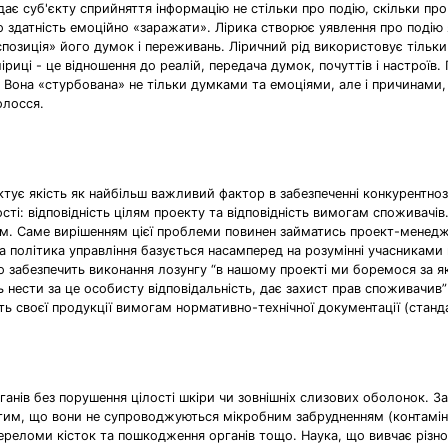
дає суб'єкту сприйняття інформацію не стільки про подію, скільки про
здатність емоційно «заражати». Лірика створює уявлення про подію 
спозиція» його думок і переживань. Ліричний рід використовує тільки
 ліриці - це відношення до реалій, передача думок, почуттів і настро
 Вона «стурбована» не тільки думками та емоціями, але і причинами,
олосся.
рактує якість як найбільш важливий фактор в забезпеченні конкурентноз
сті: відповідність цілям проекту та відповідність вимогам споживачів
. Саме вирішенням цієї проблеми повинен займатись проект-менедже
а політика управління базується насамперед на розумінні учасниками п
що забезпечить виконання лозунгу “в нашому проекті ми боремося за як
 нести за це особисту відповідальність, дає захист прав споживачив” 
ть своєї продукції вимогам нормативно-технічної документації (станд
нів без порушення цілості шкіри чи зовнішніх слизових оболонок. З
нь) тим, що вони не супроводжуються мікробним забрудненням (контам
переломи кісток та пошкодження органів тощо. Наука, що вивчає різно