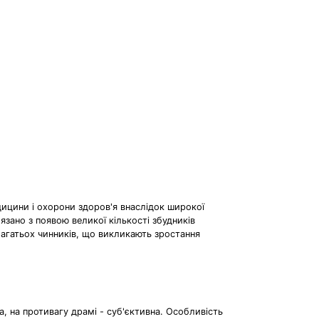
дицини і охорони здоров'я внаслідок широкої
язано з появою великої кількості збудників
 багатьох чинників, що викликають зростання
а, на противагу драмі - суб'єктивна. Особливість