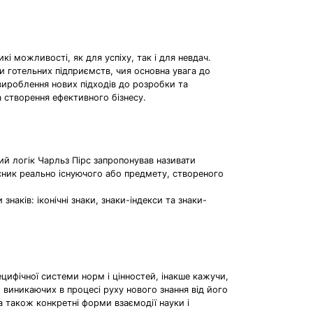
икі можливості, як для успіху, так і для невдач.
ми готельних підприємств, чия основна увага до
вироблення нових підходів до розробки та
а створення ефективного бізнесу.
ий логік Чарльз Пірс запропонував називати
існик реально існуючого або предмету, створеного
наків: іконічні знаки, знаки-індекси та знаки-
ецифічної системи норм і цінностей, інакше кажучи,
 виникаючих в процесі руху нового знання від його
 а також конкретні форми взаємодії науки і