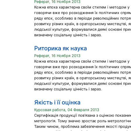
Реферат, 16 Ноября 2013
Кожна епоха характерна своїм стилем і методом у 
говорячи вже про розходження їх політичних спря
ряду епох, особливо в періоди революційних потря
розвитку різних країн, в ораторському мистецтві, я
людської культури, формувалися деякі основні пр
визначену соціальну цінність і зараз.
Риторика як наука
Реферат, 16 Ноября 2013
Кожна епоха характерна своїм стилем і методом у 
говорячи вже про розходження їх політичних спря
ряду епох, особливо в періоди революційних потря
розвитку різних країн, в ораторському мистецтві, я
людської культури, формувалися деякі основні пр
визначену соціальну цінність і зараз.
Якість і її оцінка
Курсовая работа, 04 Февраля 2013
Сертифікація продукції пов’язана з оцінкою показни
метрологія. Тому значно зростає роль метрологічно
Таким чином, проблема забезпечення якості продукц