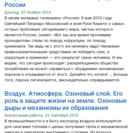
России
Доклад, 07 Ноября 2013
В своем интервью телеканалу «Россия» 9 мая 2013 года
Святейший Патриарх Московский и всея Руси Кирилл о самых
острых проблемах сегодняшнего мира, частью которого
является Россия, сказал: «Вот мы все время проливаем
крокодиловы слезы по поводу коррупции, по поводу
криминала. Так ведь не с этого же начинать надо! Никакими
правоохранительными средствами не победить грех, а
коррупция и криминал — это результат греха человека. И мы
видим, что сегодня происходит: раскрепощенное общество
потребления не может справиться с обузданием человеческих
пороков и отказывается от этого. Делайте что хотите! … Больше
того, пороки легализуются, законодательно оправдываются.
Воздух. Атмосфера. Озоновый слой. Его
роль в защите жизни на земле. Озоновые
дыры и механизмы их образования
Контрольная работа, 22 Сентября 2013
В промышленности и в быту кислород воздуха используется
для сжигания топлива с целью получения тепла и механической
энергии в двигателях внутреннего сгорания. Из воздуха