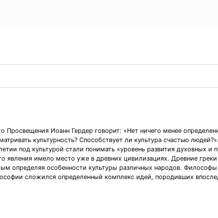
го Просвещения Иоанн Гердер говорит: «Нет ничего менее определенно
сматривать культурность? Способствует ли культура счастью людей?»
летии под культурой стали понимать «уровень развития духовных и 
го явления имело место уже в древних цивилизациях. Древние грек
мым определяя особенности культуры различных народов. Философы
илософии сложился определенный комплекс идей, породивших впослед