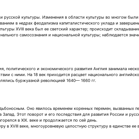
витии русской культуры. Изменения в области культуры во многом б
ванием в недрах феодализма капиталистического уклада и заверше
ьтуры XVIII века был ее светский характер; происходит складывани
нального самосознания и национальной культуры; наблюдается знач
я, политического и экономического развития Англия занимала неск
ствии с ними. На 18 век приходится расцвет национального английс
елялись буржуазной революцией 1640— 1660 гг.
 судьбоносным. Оно явилось временем коренных перемен, вызванных
а Запад. Этот поворот и его последствия для развития России и рус
орелся в XIX. веке и продолжается по сей день.
ру в XVIII веке, многоуровневую целостную структуру в единстве ее 