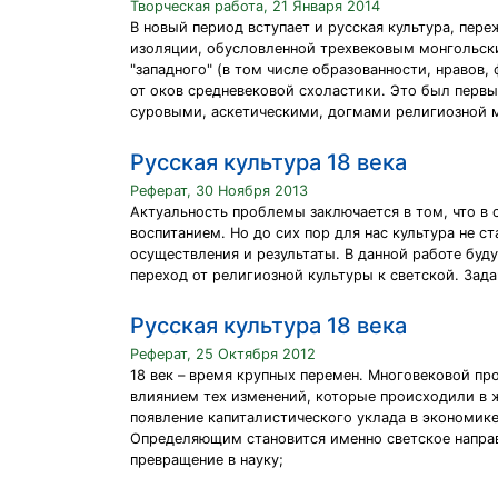
Творческая работа, 21 Января 2014
В новый период вступает и русская культура, пере
изоляции, обусловленной трехвековым монгольским
"западного" (в том числе образованности, нравов,
от оков средневековой схоластики. Это был первы
суровыми, аскетическими, догмами религиозной 
Русская культура 18 века
Реферат, 30 Ноября 2013
Актуальность проблемы заключается в том, что в 
воспитанием. Но до сих пор для нас культура не 
осуществления и результаты. В данной работе буду 
переход от религиозной культуры к светской. Зада
Русская культура 18 века
Реферат, 25 Октября 2012
18 век – время крупных перемен. Многовековой пр
влиянием тех изменений, которые происходили в ж
появление капиталистического уклада в экономик
Определяющим становится именно светское направ
превращение в науку;