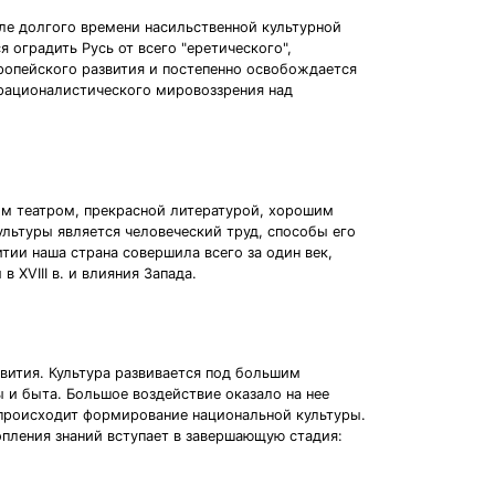
сле долгого времени насильственной культурной
оградить Русь от всего "еретического",
вропейского развития и постепенно освобождается
 рационалистического мировоззрения над
ным театром, прекрасной литературой, хорошим
ультуры является человеческий труд, способы его
итии наша страна совершила всего за один век,
 XVIII в. и влияния Запада.
звития. Культура развивается под большим
 и быта. Большое воздействие оказало на нее
 происходит формирование национальной культуры.
пления знаний вступает в завершающую стадия: