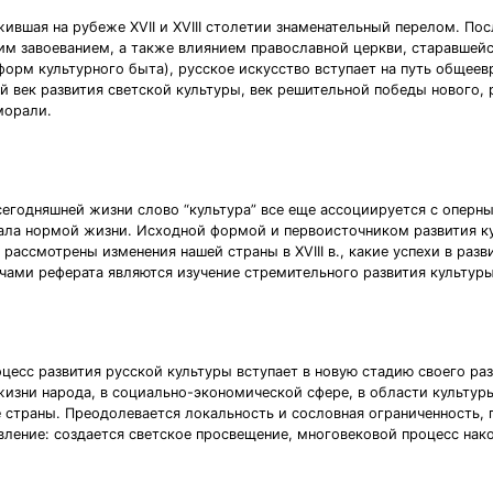
жившая на рубеже XVII и XVIII столетии знаменательный перелом. По
 завоеванием, а также влиянием православной церкви, старавшейся 
 форм культурного быта), русское искусство вступает на путь общее
й век развития светской культуры, век решительной победы нового,
морали.
сегодняшней жизни слово “культура” все еще ассоциируется с опер
стала нормой жизни. Исходной формой и первоисточником развития к
рассмотрены изменения нашей страны в XVIII в., какие успехи в разв
чами реферата являются изучение стремительного развития культуры в
оцесс развития русской культуры вступает в новую стадию своего ра
изни народа, в социально-экономической сфере, в области культуры
е страны. Преодолевается локальность и сословная ограниченность,
ление: создается светское просвещение, многовековой процесс нако