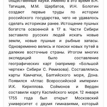
общественные науки. Именно в это время В.Н.
Татищев, М.М. Щербатов, И.Н. Болотин
создают первые труды по истории
российского государства, чего не удавалось
сделать историкам ранее. Истощение пушных
богатств освоенной в 17 в. Части Сибири
заставило русских людей искать новые
земли, новые пушные и рыбные запасы.
Одновременно велись и поиски новых путей в
далекие восточные страны. Итогом многих
экспедиций было составление
географических карт (например «Большой
чертеж» Сибири С. Ремизова). Составлялись
карты Камчатки, Балтийского моря, Дона.
Появился «Атлас Всероссийской империи»
И.К. Кириллова. Соймонов и Верден
составили карту Каспийского моря. 12 января
1755 года был открыт Московский
университет с двумя гимназиями, который