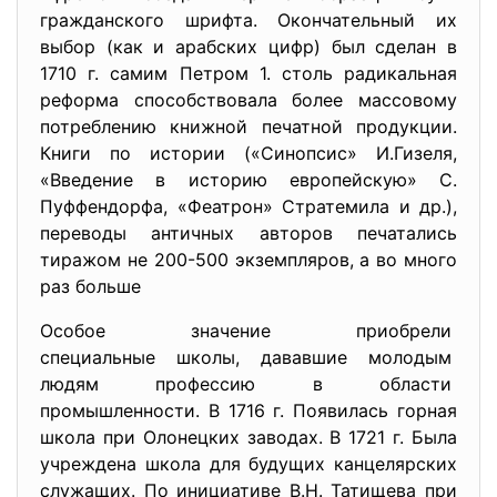
гражданского шрифта. Окончательный их
выбор (как и арабских цифр) был сделан в
1710 г. самим Петром 1. столь радикальная
реформа способствовала более массовому
потреблению книжной печатной продукции.
Книги по истории («Синопсис» И.Гизеля,
«Введение в историю европейскую» С.
Пуффендорфа, «Феатрон» Стратемила и др.),
переводы античных авторов печатались
тиражом не 200-500 экземпляров, а во много
раз больше
Особое значение приобрели
специальные школы, дававшие молодым
людям профессию в области
промышленности. В 1716 г. Появилась горная
школа при Олонецких заводах. В 1721 г. Была
учреждена школа для будущих канцелярских
служащих. По инициативе В.Н. Татищева при