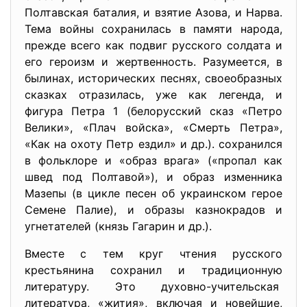
Полтавская баталия, и взятие Азова, и Нарва.
Тема войны сохранилась в памяти народа,
прежде всего как подвиг русского солдата и
его героизм и жертвенность. Разумеется, в
былинах, исторических песнях, своеобразных
сказках отразилась, уже как легенда, и
фигура Петра 1 (белорусский сказ «Петро
Велики», «Плач войска», «Смерть Петра»,
«Как на охоту Петр ездил» и др.). сохранился
в фольклоре и «образ врага» («пропал как
швед под Полтавой»), и образ изменника
Мазепы (в цикле песен об украинском герое
Семене Палие), и образы казнокрадов и
угнетателей (князь Гагарин и др.).
Вместе с тем круг чтения русского
крестьянина сохранил и традиционную
литературу. Это духовно-учительская
литература, «жития», включая и новейшие,