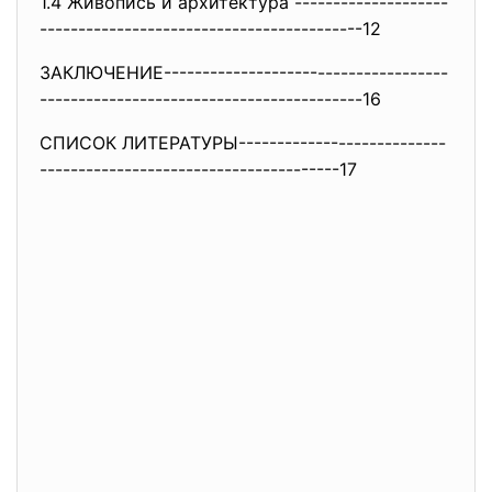
1.4 Живопись и архитектура --------------------
----------
------------------------------
--12
ЗАКЛЮЧЕНИЕ--------------------
-----------------
-------------
-----------------------------
16
СПИСОК ЛИТЕРАТУРЫ-------------
--------------
----------------
-----------------------17