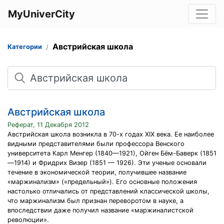
MyUniverCity
Австрийская школа
Категории
Поиск
Австрийская школа
Реферат, 11 Декабря 2012
Австрийская школа возникла в 70-х годах XIX века. Ее наиболее
видными представителями были профессора Венского
университета Карл Менгер (1840—1921), Ойген Бём-Баверк (1851
—1914) и Фридрих Визер (1851 — 1926). Эти ученые основали
течение в экономической теории, получившее название
«маржинализм» («предельный»). Его основные положения
настолько отличались от представлений классической школы,
что маржинализм был признан переворотом в науке, а
впоследствии даже получил название «маржиналистской
революции».