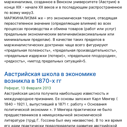
маржинализма, созданное в Венском университете (Австрия) в
конце XIX - начале XX веков и в последующем распространенное
по всему миру3.
МАРЖИНАЛИЗМ4 же – это экономическая теория, отводящая
первостепенное значение (определяющее влияние) во всех
процессах производства и обмена товаров (работ или услуг)
предельным экономическим величинам(максимальным или
минимальным пределам). В качестве таких пределов в
маржиналистических доктринах чаще всего фигурируют
«предельная полезность», «предельная производительность»,
«предельные издержки (потери)», «предельное плодородие»,
«редкость», «метод предельных ситуаций»5.
Австрийская школа в экономике
возникла в 1870-х гг
Реферат, 13 Февраля 2013
Австрийская школа получила наибольшую известность и
международное признание. Ее основы заложил Карл Менгер (
1840 – 1921 ), выпустивший в 1871 г. работу « Основания
политической экономии ». У Менгера практически не было
предшественников в немецкоязычной экономической
литературе (труд Г. Госсена был ему неизвестен). В то же время
его идеи практически предопределили развитие австрийской