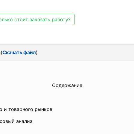
олько стоит заказать работу?
(
Скачать файл
)
Содержание
истика предприяти
траслевого и товарного рынков
кий и финансовый анализ
ложени