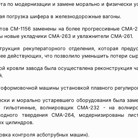
ота по модернизации и замене морально и физически у
ная погрузка шифера в железнодорожные вагоны.
истов СМ-1156 заменены на более прогрессивные СМА-
ны новые укладчики СМА-263 и увлажнители СМА-261.
трукция рекуператорного отделения, которая преду
е действующих, что позволило уменьшить потери сыр
еной кровли завода была осуществлена реконструкция 
й.
стоформовочной машины установкой плавного регулиров
ически и морально устаревшего оборудования была зам
 гильотинные, волнировщик СМА-232 - на волнир
водного твердения СМА-264, модернизированы ли
ых цилиндров.
новка контроля асботрубных машин).