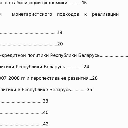
и в стабилизации экономики…………15
го и монетаристского подходов к
реализации 
……
…………………………………....19
………………………………………………….20
жно-кредитной политики Республики Беларусь………
литики Республики Беларусь……
……...24
07-2008 гг и перспектива ее развития...28
литики в Республике Беларусь
………....35
………
……………………….38
………
………………………..40
……………
…………………..42