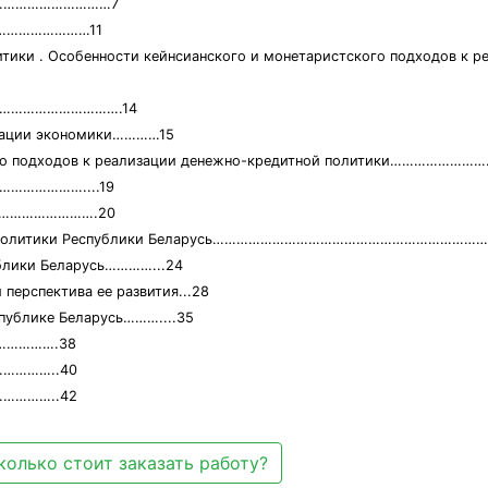
…………………………………7
…………………………11
тики . Особенности кейнсианского и монетаристского подходов к р
ики…………………………….14
изации экономики…………15
тского подходов к реализации денежно-кредитной политики………
……………………....19
………………………….20
тной политики Республики Беларусь……………………………………………………………
ублики Беларусь…………...24
 перспектива ее развития...28
публике Беларусь………....35
…………….38
…………..40
…………..42
колько стоит заказать работу?