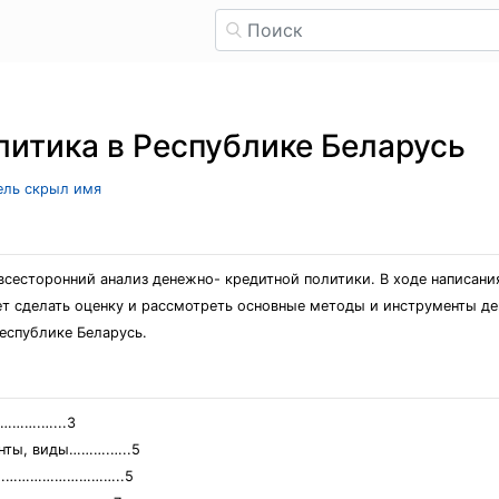
итика в Республике Беларусь
тель скрыл имя
всесторонний анализ денежно- кредитной политики. В ходе написани
ет сделать оценку и рассмотреть основные методы и инструменты д
еспублике Беларусь.
…….…...3
енты, виды……….…..5
ки……………………………..5