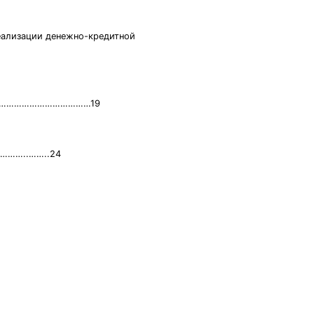
еализации денежно-кредитной
……………………………………………19
………..……..24