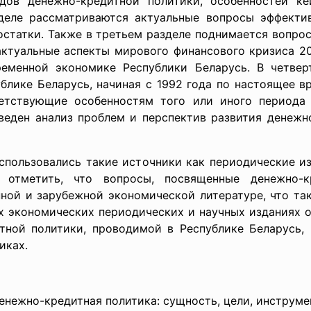
дов денежно-кредитной политики, особенностей ке
деле рассматриваются актуальные вопросы эффекти
остатки. Также в третьем разделе поднимается вопро
актуальные аспекты мирового финансового кризиса 20
ременной экономике Республики Беларусь. В четвер
блике Беларусь, начиная с 1992 года по настоящее в
ветствующие особенностям того или иного периода 
зведен анализ проблем и перспектив развития денежн
спользовались такие источники как периодические изд
т отметить, что вопросы, посвященные денежно-к
ной и зарубежной экономической литературе, что та
их экономических периодических и научных изданиях 
тной политики, проводимой в Республике Беларусь,
иках.
Денежно-кредитная политика: сущность, цели, инструме