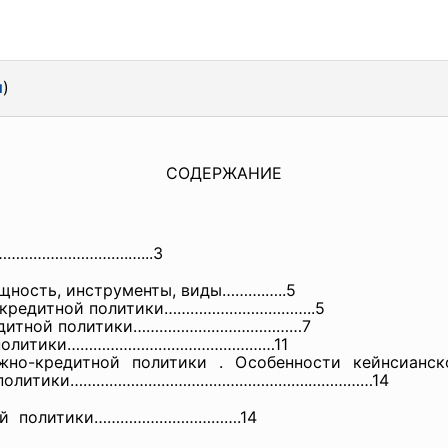
л
)
CОДЕРЖАНИЕ
………
………………….…...3
щность, инструменты, виды……….…..5
о-кредитной политики……………………………..5
кредитной политики…………………………………7
ой политики…………………………………………11
жно-кредитной политики . Особенности кейнсианск
ной политики……………………………………………….………
……14
ой политики…………………………….14