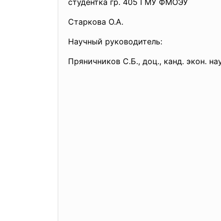
студентка гр. 405 ГМУ ФМОЭУ
Старкова О.А.
Научный руководитель:
Пряничников С.Б., доц., канд. экон. на