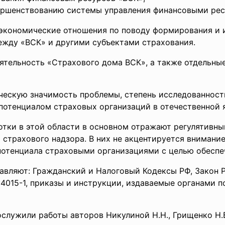
ершенствованию системы управления финансовыми ре
экономические отношения по поводу формирования и 
жду «ВСК» и другими субъектами страхования.
ятельность «Страхового дома ВСК», а также отдельны
ческую значимость проблемы, степень исследованност
отенциалом страховых организаций в отечественной я
ки в этой области в основном отражают регулятивны
 страхового надзора. В них не акцентируется внимани
потенциала страховыми организациями с целью обеспе
вляют: Гражданский и Налоговый Кодексы РФ, Закон Р
№4015-1, приказы и инструкции, издаваемые органами п
служили работы авторов Никулиной Н.Н., Грищенко Н.Б