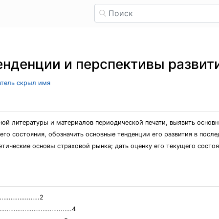
енденции и перспективы развит
атель скрыл имя
бной литературы и материалов периодической печати, выявить основ
щего состояния, обозначить основные тенденции его развития в посл
тические основы страховой рынка; дать оценку его текущего состоя
……………..……2
……………………………………...….4