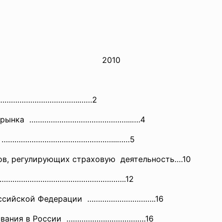
2010
………………………………….
.……2
ого рынка ………………………………………...….4
тура ……………………………………………...……5
ов, регулирующих страховую деятельность….10
ков …………………………………………………..12
Российской Федерации …………………………..16
ахования в России ……………………………….16