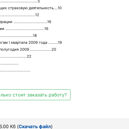
………………………………...……5
ющих страховую деятельность….10
…………………………………..12
Федерации …………………………..16
России ……………………………….16
……………………………………18
гам I квартала 2009 года ……...19
го полугодия 2009 ………………..20
…………………………22
……………..
……………………………….
лько стоит заказать работу?
.00 Кб (
Скачать файл
)