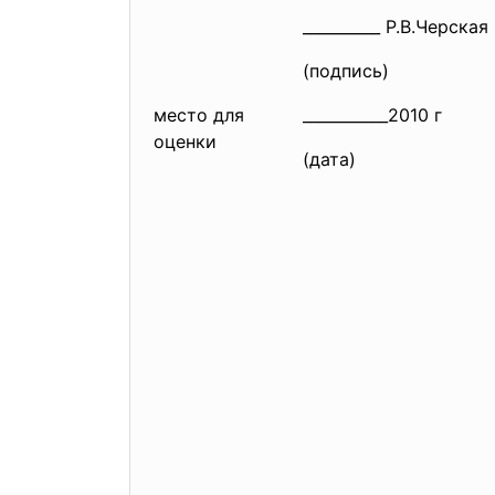
__________ Р.В.Черская
(подпись)
место для
___________2010 г
оценки
(дата)