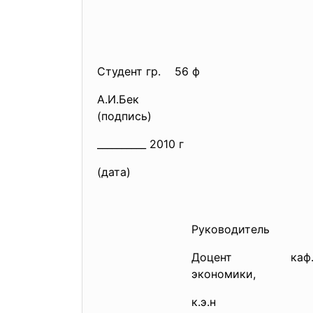
Студент гр. 56 ф
А.И.Бек
(подпись)
__________ 2010 г
(дата)
Руководитель
Доцент каф
экономики,
к.э.н