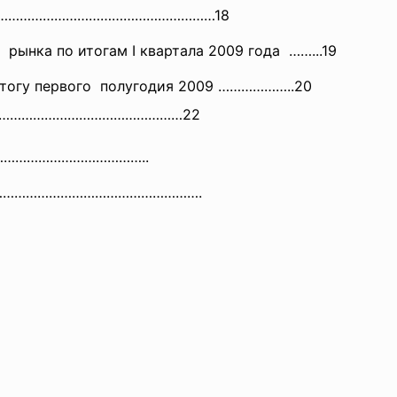
а ………………………………………………………18
 рынка по итогам I квартала 2009 года ……...19
итогу первого полугодия 2009 ………………..20
………………………………………………22
…………………………………..
ы ………………………………………………….