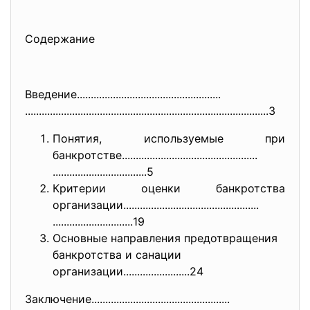
Содержание
Введение......................
..............................
..............................
..............................
............................3
Понятия, используемые при
банкротстве...................
..............................
..............................
....5
Критерии оценки банкротства
организации...................
..............................
.............................
19
Основные направления предотвращения
банкротства и санации
организации...................
.....24
Заключение....................
..............................