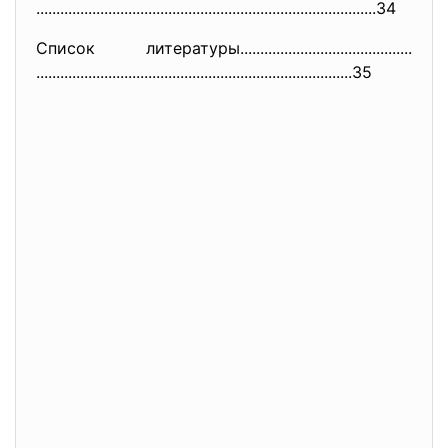
..............................
..............................
.........................34
Список литературы.............
..............................
..............................
..............................
...................35