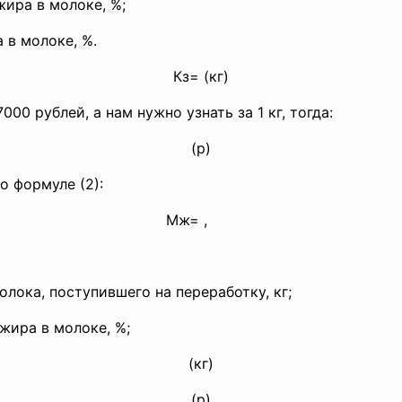
ра в молоке, %;
в молоке, %.
Кз= (кг)
000 рублей, а нам нужно узнать за 1 кг, тогда:
(р)
о формуле (2):
Мж= ,
(
ка, поступившего на переработку, кг;
ра в молоке, %;
(кг)
(р)