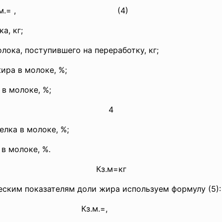
.м.= ,
(4)
а, кг;
ка, поступившего на переработку, кг;
а в молоке, %;
 молоке, %;
4
ка в молоке, %;
 молоке, %.
Кз.м=кг
еским показателям доли жира используем формулу (5):
Кз.м.=,
(5