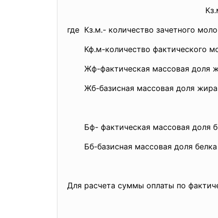
Кз
где Кз.м.- количество зачетного молок
Кф.м-количество фактического моло
Жф-фактическая массовая доля жир
Жб-базисная массовая доля жира в
Бф- фактическая массовая доля бел
Бб-базисная массовая доля белка в
Для расчета суммы оплаты по фактич