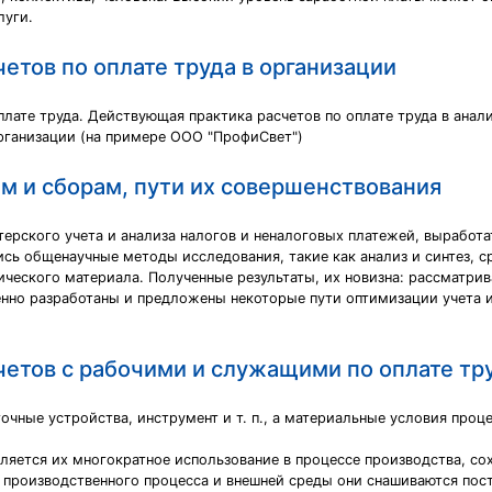
луги.
четов по оплате труда в организации
плате труда. Действующая практика расчетов по оплате труда в ана
организации (на примере ООО "ПрофиСвет")
ам и сборам, пути их совершенствования
терского учета и анализа налогов и неналоговых платежей, выработ
сь общенаучные методы исследования, такие как анализ и синтез, с
ического материала. Полученные результаты, их новизна: рассматр
енно разработаны и предложены некоторые пути оптимизации учета 
счетов с рабочими и служащими по оплате тр
очные устройства, инструмент и т. п., а материальные условия проце
ляется их многократное использование в процессе производства, со
 производственного процесса и внешней среды они снашиваются пос