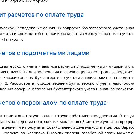
к и в неденежных формах.
дит расчетов по оплате труда
еское исследование основных вопросов бухгалтерского учета, анали
ьства и сложностей его применения, а также изучение опыта учета, 
«Таганрог».
счетов с подотчетными лицами
хгалтерского учета и анализа расчетов с подотчетными лицами и о
 использованы для проведения анализа с целью контроля за подотче
ретические основы бухгалтерского учета и анализа расчетов с подот
. 3. Рассмотреть порядок ведения бухгалтерского учета, налогообл
авления совершенствования бухгалтерского учета и анализа расчето
четов с персоналом по оплате труда
лтерии является учет оплаты труда работников предприятия. Этот у
занимает одно из центральных мест во всей системе учета на предпр
а значит и на результат хозяйственной деятельности в целом. Зараб
 коллектива, человека. Высокий уровень заработной платы может ок