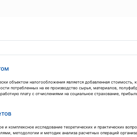
том
ески объектом налогообложения является добавленная стоимость, к
сти потребленных на ее производство сырья, материалов, полуфабр
аработную плату с отчислениями на социальное страхование, прибыль
етов
ое и комплексное исследование теоретических и практических вопр
лями, методологии и методик анализа расчетных операций организ