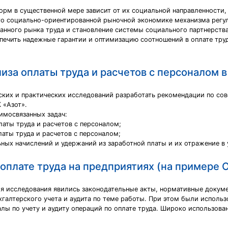
орм в существенной мере зависит от их социальной направленности,
го социально-ориентированной рыночной экономике механизма регул
нного рынка труда и становление системы социального партнерства
печить надежные гарантии и оптимизацию соотношений в оплате тру
иза оплаты труда и расчетов с персоналом 
ских и практических исследований разработать рекомендации по со
 «Азот».
имосвязанных задач:
латы труда и расчетов с персоналом;
латы труда и расчетов с персоналом;
ьных начислений и удержаний из заработной платы и их отражение в 
о оплате труда на предприятиях (на примере
я исследования явились законодательные акты, нормативные докуме
галтерского учета и аудита по теме работы. При этом были исполь
ы по учету и аудиту операций по оплате труда. Широко использован