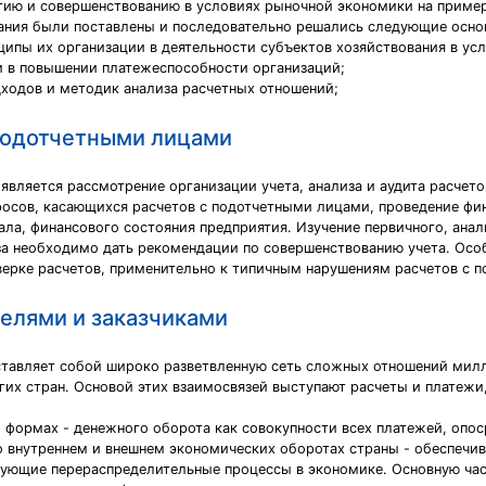
итию и совершенствованию в условиях рыночной экономики на прим
ания были поставлены и последовательно решались следующие осно
ципы их организации в деятельности субъектов хозяйствования в ус
и в повышении платежеспособности организаций;
дходов и методик анализа расчетных отношений;
с подотчетными лицами
вляется рассмотрение организации учета, анализа и аудита расчет
росов, касающихся расчетов с подотчетными лицами, проведение ф
ала, финансового состояния предприятия. Изучение первичного, анал
а необходимо дать рекомендации по совершенствованию учета. Осо
верке расчетов, применительно к типичным нарушениям расчетов с 
телями и заказчиками
ставляет собой широко разветвленную сеть сложных отношений мил
гих стран. Основой этих взаимосвязей выступают расчеты и платежи
й формах - денежного оборота как совокупности всех платежей, о
внутреннем и внешнем экономических оборотах страны - обеспечив
дующие перераспределительные процессы в экономике. Основную ча