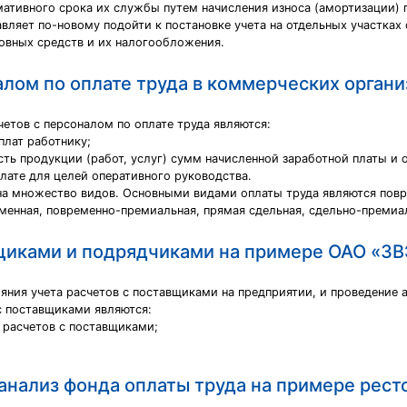
рмативного срока их службы путем начисления износа (амортизации)
вляет по-новому подойти к постановке учета на отдельных участках
новных средств и их налогообложения.
налом по оплате труда в коммерческих орган
етов с персоналом по оплате труда являются:
плат работнику;
ть продукции (работ, услуг) сумм начисленной заработной платы и о
плате для целей оперативного руководства.
на множество видов. Основными видами оплаты труда являются повре
менная, повременно-премиальная, прямая сдельная, сдельно-премиал
вщиками и подрядчиками на примере ОАО «З
яния учета расчетов с поставщиками на предприятии, и проведение 
с поставщиками являются:
а расчетов с поставщиками;
 анализ фонда оплаты труда на примере рест