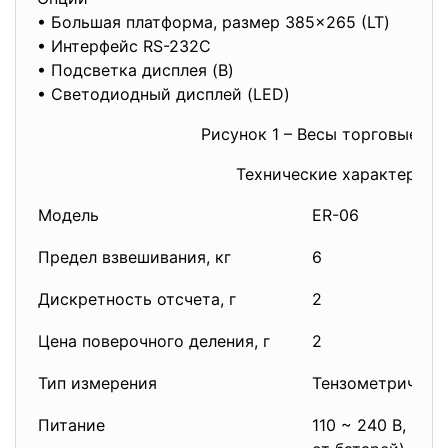
• Большая платформа, размер 385×265 (LT)
• Интерфейс RS-232С
• Подсветка дисплея (B)
• Светодиодный дисплей (LED)
Рисунок 1 – Весы торговые CA
Технические характерист
Модель
ER-06
E
Предел взвешивания, кг
6
15
Дискретность отсчета, г
2
5
Цена поверочного деления, г
2
5
Тип измерения
Тензометрическ
Питание
110 ~ 240 В, 49 