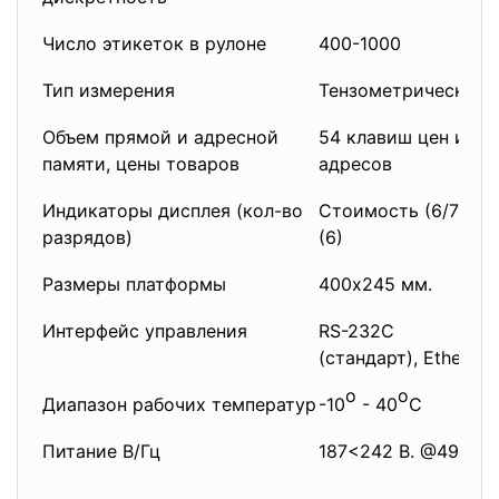
Число этикеток в рулоне
400-1000
Тип измерения
Тензометрический
Объем прямой и адресной
54 клавиш цен и 20
памяти, цены товаров
адресов
Индикаторы дисплея (кол-во
Стоимость (6/7), Ве
разрядов)
(6)
Размеры платформы
400х245 мм.
Интерфейс управления
RS-232C
(стандарт), Ethernet
o
o
Диапазон рабочих температур
-10
- 40
C
Питание В/Гц
187<242 В. @49<51 