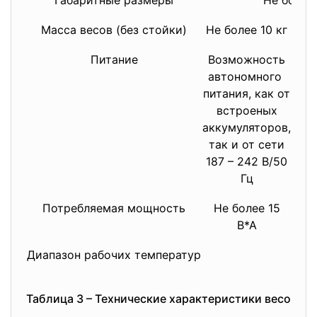
Масса весов (без стойки)
Не более 10 кг
Не 
Питание
Возможность
Во
автономного
ав
питания, как от
пита
встроеных
в
аккумуляторов,
акк
так и от сети
так
187 – 242 В/50
187
Гц
Потребляемая мощность
Не более 15
Не
В*А
Диапазон рабочих температур
От -
Таблица 3 – Технические характеристики весов Mett