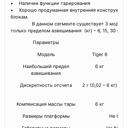
• Наличие функции тарирования
• Хорошо продуманная внутренняя конструкция –
блокам.
В данном сегменте существует 3 модифика
только пределом взвешивания (кг) – 6, 15, 30 и д
Параметры
З
Модель
Tiger 6
Наибольший предел
6 кг
взвешивания
Дискретность отсчета
2 г (0,02 – 6 кг)
5 г
Компенсация массы тары
6 кг
Размеры платформы
Не боле
Габаритные размеры
Не более