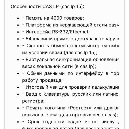
Особенности CAS LP (cas lp 15):
- Память на 4000 товаров;
- Платформа из нержавеющей стали размером
- Интерфейс RS-232/Ethernet;
- 54 клавиши прямого доступа к товару в веса
- Скорость обмена с компьютером выбирае
из условий связи (для cas lp 15);
- Виртуальная синхронизация обновления все
весах локальной сети (в cas lp);
- Обмен данными по интерфейсу в торговы
работу продавца;
- Итоговый чек для проверки калькуляции и и
- Ввод с клавиатуры русских или латинских
регистра;
- Печать логотипа «Ростест» или другого л
пользователем (для торговых весов cas);
- Срок годности задается по числу дне
фиксированной датой (для весов электронных