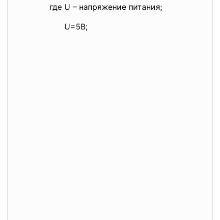
где U – напряжение питания;
U=5В;