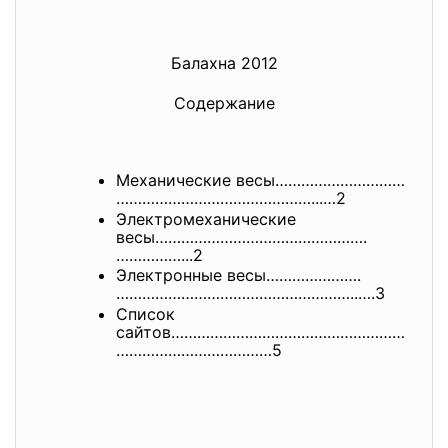
Балахна 2012
Содержание
Механические весы…………………………
………
………………………………...…2
Электромеханические
весы………………………………………….
……………...2
Электронные весы………………….
………………………………………………
..….3
Список
сайтов………………………………………………
………………
………………5